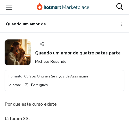
Ir
Ir
Ir
para
para
para
o
o
o
conteúdo
pagamento
rodapé
Quando um amor de quatro patas parte
principal
Quando um amor de quatro patas parte
Michele Resende
Formato
:
Cursos Online e Serviços de Assinatura
Idioma
:
Português
Por que este curso existe
Já foram 33.