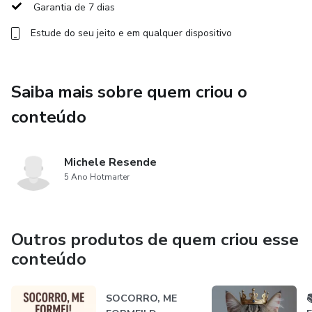
Garantia de 7 dias
Porque sabemos o que aquela vida significava.
Estude do seu jeito e em qualquer dispositivo
Sabemos o que o tutor está sentindo, e muitas vezes,
sentimos junto.
Saiba mais sobre quem criou o
conteúdo
Esse curso nasceu disso: da dor, mas também da vontade
de acolher.
Michele Resende
De mostrar caminhos mais humanos no atendimento,
5 Ano Hotmarter
formas de lidar com o luto dos tutores,
e de construir uma relação verdadeira, ética e sensível com
Outros produtos de quem criou esse
quem confia a nós a vida de um animal.
conteúdo
Aqui, falamos sobre empatia, escuta, respeito e postura
profissional.
SOCORRO, ME
