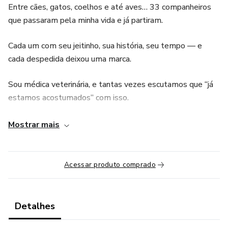
Entre cães, gatos, coelhos e até aves… 33 companheiros
que passaram pela minha vida e já partiram.
Cada um com seu jeitinho, sua história, seu tempo — e
cada despedida deixou uma marca.
Sou médica veterinária, e tantas vezes escutamos que “já
estamos acostumados” com isso.
Mas não estamos.
Mostrar mais
Nunca estaremos.
Acessar produto comprado
Dói ver um animal partir.
Dói quando é nosso, e dói quando é do outro.
Detalhes
Dói quando é um paciente.