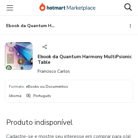
Ir
Ir
Ir
para
para
para
o
o
o
conteúdo
pagamento
rodapé
Ebook da Quantum Harmony MultiPsionic Table
principal
Ebook da Quantum Harmony MultiPsionic
Table
Francisco Carlos
Formato
:
eBooks ou Documentos
Idioma
:
Português
Produto indisponível
Cadastre-se e mostre seu interesse em comprar para o(a)