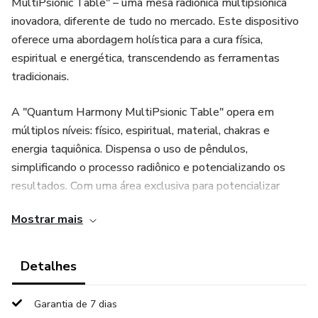
MultiPsionic Table" – uma mesa radiônica multipsiônica
inovadora, diferente de tudo no mercado. Este dispositivo
oferece uma abordagem holística para a cura física,
espiritual e energética, transcendendo as ferramentas
tradicionais.
A "Quantum Harmony MultiPsionic Table" opera em
múltiplos níveis: físico, espiritual, material, chakras e
energia taquiônica. Dispensa o uso de pêndulos,
simplificando o processo radiônico e potencializando os
resultados. Com uma área exclusiva para potencializar
cartões e produtos, e tecnologia holográfica avançada, ela
Mostrar mais
garante uma transmissão energética precisa e eficaz. O
pacote inclui treinamento completo em vídeo, manual
impresso e mentoria contínua, garantindo que você utilize
Detalhes
todo o potencial dessa ferramenta excepcional.
Garantia de 7 dias
O grande diferencial da "Quantum Harmony MultiPsionic