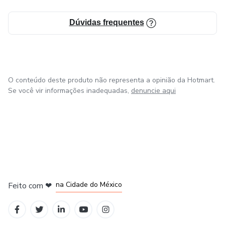
📌Auto-hipnose
Dúvidas frequentes
📌Radiestesia e Radionica
📌Massagem relaxante
O conteúdo deste produto não representa a opinião da Hotmart.
Se você vir informações inadequadas,
denuncie aqui
📌Runas
📌MahaLilah - O Grande Jogo da Vida
📌Massagem Tântrica
em Bogotá
em Amsterdam
em Madrid
📌Modulador Quântico Informacional nas áreas: Bío,
na Cidade do México
Feito com
❤
Psíquico, Energético, Social e Espiritual
em Belo Horizonte
Tendo ainda participado de diversos retiros, encontros e