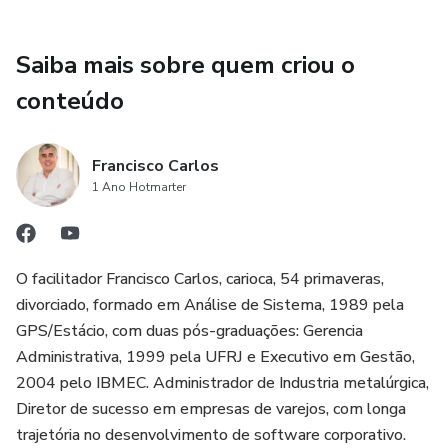
Table" é sua capacidade de tratar desequilíbrios em várias
dimensões simultaneamente, algo que supera os
Saiba mais sobre quem criou o
dispositivos radiônicos tradicionais. A integração de
conteúdo
tecnologia holográfica e energia taquiônica eleva os
resultados a um novo nível, proporcionando uma
experiência transformadora e altamente eficiente.
Francisco Carlos
1 Ano Hotmarter
Acompanha a mesa um cristal personalizado de quartzo
transparente, que amplifica ainda mais a energia. O
treinamento em vídeo e o manual impresso asseguram
que você esteja pronto para usar a mesa desde o primeiro
O facilitador Francisco Carlos, carioca, 54 primaveras,
dia. Além disso, a mentoria contínua oferece todo o
divorciado, formado em Análise de Sistema, 1989 pela
suporte necessário para que você domine completamente
GPS/Estácio, com duas pós-graduações: Gerencia
esta tecnologia revolucionária.
Administrativa, 1999 pela UFRJ e Executivo em Gestão,
2004 pelo IBMEC. Administrador de Industria metalúrgica,
Liberte o poder da cura radiônica com a "Quantum Harmony
Diretor de sucesso em empresas de varejos, com longa
MultiPsionic Table". Este dispositivo representa o auge da
trajetória no desenvolvimento de software corporativo.