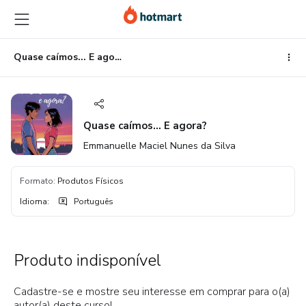
Ir
Ir
Ir
para
para
para
o
o
o
conteúdo
pagamento
rodapé
Quase caímos... E agora?
principal
Quase caímos... E agora?
Emmanuelle Maciel Nunes da Silva
Formato
:
Produtos Físicos
Idioma
:
Português
Produto indisponível
Cadastre-se e mostre seu interesse em comprar para o(a)
autor(a) deste curso!