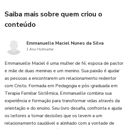
Deus para sua vida.
Saiba mais sobre quem criou o
Este não é um livro sobre regras, mas uma verdadeira
conteúdo
jornada de transformação e crescimento. Se você quer um
namoro que valha a pena e esteja preparado para um
Emmanuelle Maciel Nunes da Silva
casamento abençoado, "Quase Caímos... E Agora?" é para
1 Ano Hotmarter
você. Produzido e entregue por UICLAP.
Emmanuelle Maciel é uma mulher de fé, esposa de pastor
e mãe de duas meninas e um menino. Sua paixão é ajudar
as pessoas a encontrarem um relacionamento redentor
com Cristo. Formada em Pedagogia e pós-graduada em
Terapia Familiar Sistêmica, Emmanuelle combina sua
experiência e formação para transformar vidas através da
orientação e do ensino. Seu livro desafia, confronta e ajuda
os leitores a tomar decisões que os levem a um
relacionamento saudável e alinhado com a vontade de