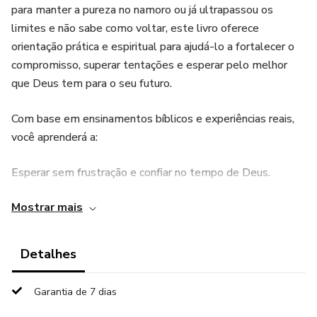
para manter a pureza no namoro ou já ultrapassou os
limites e não sabe como voltar, este livro oferece
orientação prática e espiritual para ajudá-lo a fortalecer o
compromisso, superar tentações e esperar pelo melhor
que Deus tem para o seu futuro.
Com base em ensinamentos bíblicos e experiências reais,
você aprenderá a:
Esperar sem frustração e confiar no tempo de Deus.
Mostrar mais
Lidar com as tentações e fortalecer a fé no
relacionamento.
Detalhes
Restaurar a pureza e recomeçar com um compromisso
renovado.
Garantia de 7 dias
Construir um namoro com propósito, alinhado ao plano de