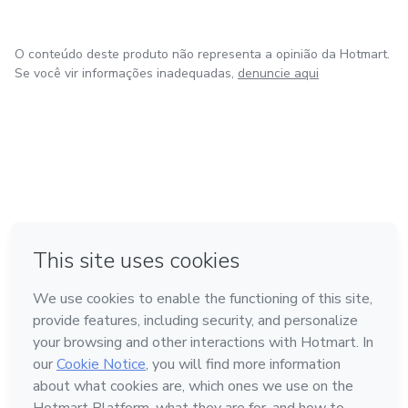
O conteúdo deste produto não representa a opinião da Hotmart.
Se você vir informações inadequadas,
denuncie aqui
em Bogotá
em Amsterdam
em Madrid
na Cidade do México
Feito com
❤
em Belo Horizonte
Conheça a Hotmart
Idioma