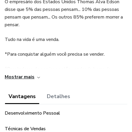
O empresário dos Estados Unidos Thomas Alva Édson
disse que 5% das pessoas pensam... 10% das pessoas
pensam que pensam... Os outros 85% preferem morrer a
pensar.
Tudo na vida é uma venda.
*Para conquistar alguém você precisa se vender.
*Prestadores de serviços estão vendendo horas de
trabalho.
Mostrar mais
*Em todo momento e em todo lugar você esta realizando
Vantagens
Detalhes
uma venda.
Desenvolvimento Pessoal
Sucesso e boas vendas!
Técnicas de Vendas