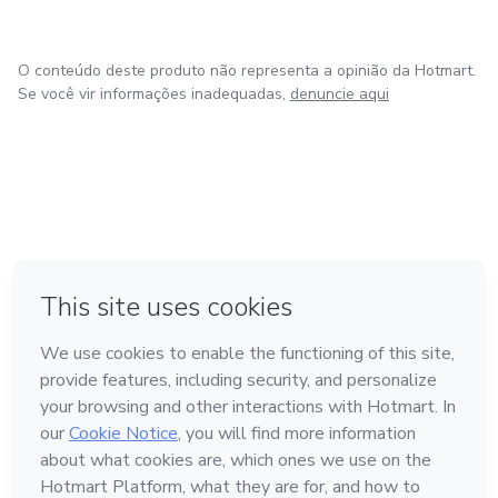
O conteúdo deste produto não representa a opinião da Hotmart.
Se você vir informações inadequadas,
denuncie aqui
em Bogotá
em Amsterdam
em Madrid
na Cidade do México
Feito com
❤
em Belo Horizonte
Conheça a Hotmart
Idioma