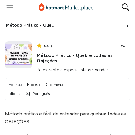
Ir
Ir
Ir
para
para
para
o
o
o
conteúdo
pagamento
rodapé
Método Prático - Quebre todas as Objeções
principal
5.0
(
1
)
Método Prático - Quebre todas as
Objeções
Palestrante e especialista em vendas.
Formato
:
eBooks ou Documentos
Idioma
:
Português
Método prático e fácil de entender para quebrar todas as
OBJEÇÕES!