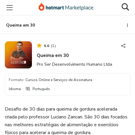
Ir
Ir
Ir
para
para
para
o
o
o
conteúdo
pagamento
rodapé
Queima em 30
principal
5.0
(
1
)
Queima em 30
Pro Ser Desenvolvimento Humano Ltda.
Formato
:
Cursos Online e Serviços de Assinatura
Idioma
:
Português
Desafio de 30 dias para queima de gordura acelerada
criada pelo professor Luciano Zancan. São 30 dias focados
nas melhores estratégias de alimentação e exercícios
físicos para acelerar a queima de gordura.