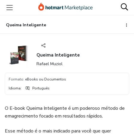
Ir
Ir
Ir
para
para
para
o
o
o
conteúdo
pagamento
rodapé
Queima Inteligente
principal
Queima Inteligente
Rafael Muziol
Formato
:
eBooks ou Documentos
Idioma
:
Português
O E-book Queima Inteligente é um poderoso método de
emagrecimento focado em resultados rápidos.
Esse método é o mais indicado para você que quer