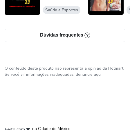
Saúde e Esportes
Dúvidas frequentes
O conteúdo deste produto não representa a opinião da Hotmart.
Se você vir informações inadequadas,
denuncie aqui
em Bogotá
em Amsterdam
em Madrid
na Cidade do México
Feito com
❤