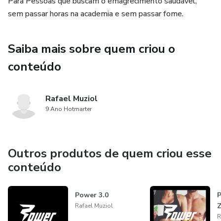
Tenha também acesso a um super E-book de receitas
Para Pessoas que buscam o emagrecimento saudável,
saudáveis, para te ajudar no processo de emagrecimento.
sem passar horas na academia e sem passar fome.
Saiba mais sobre quem criou o
conteúdo
Rafael Muziol
9 Ano Hotmarter
Outros produtos de quem criou esse
conteúdo
Power 3.0
P
Z
Rafael Muziol
R