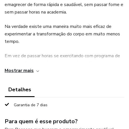
emagrecer de forma rápida e saudável, sem passar fome e
sem passar horas na academia.
Na verdade existe uma maneira muito mais eficaz de
experimentar a transformação do corpo em muito menos
tempo.
Em vez de passar horas se exercitando com programa de
treino tradicionais, existe uma maneira melhor e mais
Mostrar mais
rápida de conquistar todos os benefícios do
condicionamento físico utilizando movimentos de alta
intensidade em pouco tempo.
Detalhes
Inúmeros estudos provam que o treinamento de alta
Garantia de 7 dias
intensidade facilitará a perda de gordura corporal
rapidamente, mantendo a massa muscular máxima.
Para quem é esse produto?