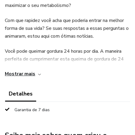
maximizar o seu metabolismo?
Com que rapidez você acha que poderia entrar na melhor
forma de sua vida? Se suas respostas a essas perguntas o
animaram, estou aqui com ótimas notícias.
Você pode queimar gordura 24 horas por dia. A maneira
perfeita de cumprimentar esta queima de gordura de 24
horas com cardio e treinamento de força também está
Mostrar mais
disponível. E os segredos para ambas as revelações da
Terra estão aqui neste Guia.
Detalhes
Garantia de 7 dias