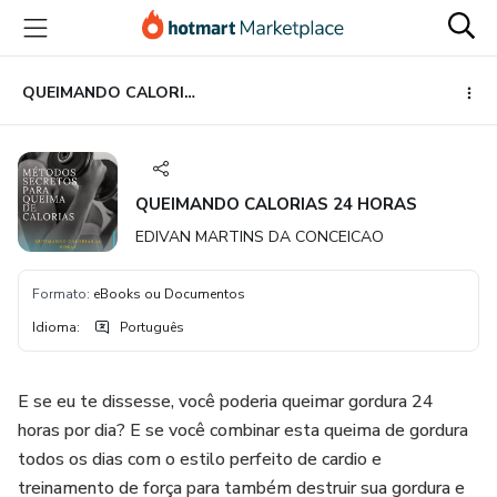
Ir
Ir
Ir
para
para
para
o
o
o
conteúdo
pagamento
rodapé
QUEIMANDO CALORIAS 24 HORAS
principal
QUEIMANDO CALORIAS 24 HORAS
EDIVAN MARTINS DA CONCEICAO
Formato
:
eBooks ou Documentos
Idioma
:
Português
E se eu te dissesse, você poderia queimar gordura 24
horas por dia? E se você combinar esta queima de gordura
todos os dias com o estilo perfeito de cardio e
treinamento de força para também destruir sua gordura e