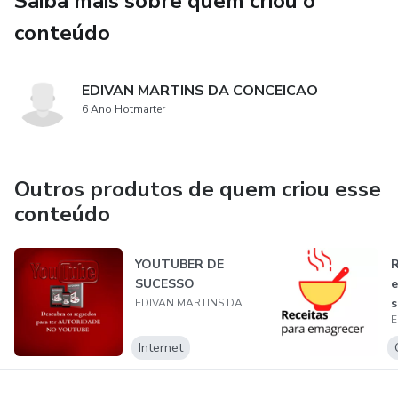
Saiba mais sobre quem criou o
conteúdo
EDIVAN MARTINS DA CONCEICAO
6 Ano Hotmarter
Outros produtos de quem criou esse
conteúdo
YOUTUBER DE
R
SUCESSO
e
s
EDIVAN MARTINS DA CONCEICAO
Internet