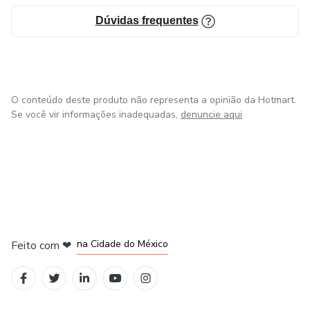
Dúvidas frequentes
O conteúdo deste produto não representa a opinião da Hotmart.
Se você vir informações inadequadas,
denuncie aqui
em Bogotá
em Amsterdam
em Madrid
na Cidade do México
Feito com
❤
em Belo Horizonte