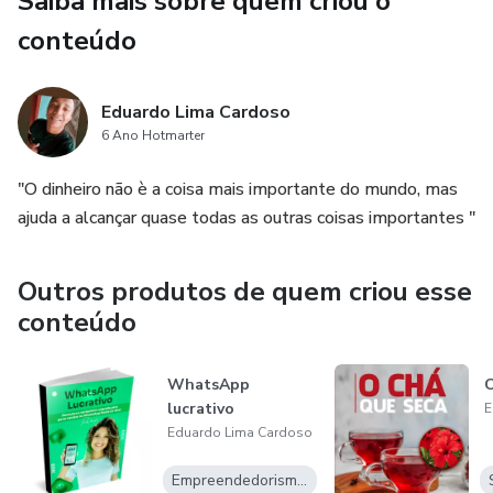
Saiba mais sobre quem criou o
conteúdo
Eduardo Lima Cardoso
6 Ano Hotmarter
"O dinheiro não è a coisa mais importante do mundo, mas
ajuda a alcançar quase todas as outras coisas importantes "
Outros produtos de quem criou esse
conteúdo
WhatsApp
C
lucrativo
E
Eduardo Lima Cardoso
Empreendedorismo Digital