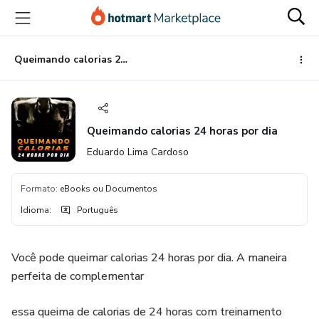
Ir
Ir
Ir
para
para
para
o
o
o
conteúdo
pagamento
rodapé
Queimando calorias 24 horas por dia
principal
Queimando calorias 24 horas por dia
Eduardo Lima Cardoso
Formato
:
eBooks ou Documentos
Idioma
:
Português
Você pode queimar calorias 24 horas por dia. A maneira
perfeita de complementar
essa queima de calorias de 24 horas com treinamento