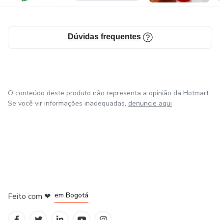
Dúvidas frequentes
O conteúdo deste produto não representa a opinião da Hotmart.
Se você vir informações inadequadas,
denuncie aqui
em Amsterdam
em Madrid
em Bogotá
Feito com
❤
em Belo Horizonte
na Cidade do México