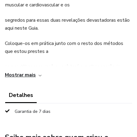
muscular e cardiovascular e os
segredos para essas duas revelações devastadoras estão
aqui neste Guia.
Coloque-os em prática junto com o resto dos métodos
que estou prestes a
compartilhar com você e você terá a melhor aparência
possível. E isso vai acontecer
Mostrar mais
em um ritmo veloz e furioso!
Detalhes
Garantia de 7 dias