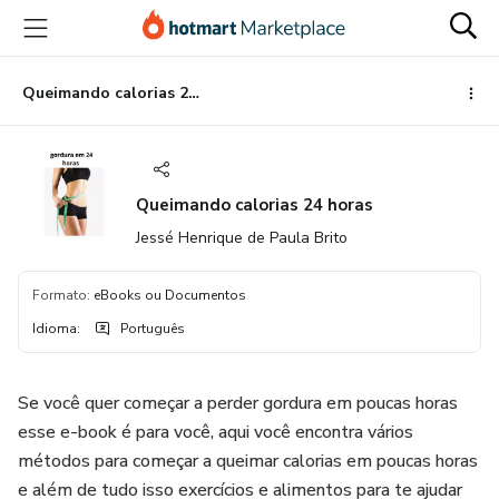
Ir
Ir
Ir
para
para
para
o
o
o
conteúdo
pagamento
rodapé
Queimando calorias 24 horas
principal
Queimando calorias 24 horas
Jessé Henrique de Paula Brito
Formato
:
eBooks ou Documentos
Idioma
:
Português
Se você quer começar a perder gordura em poucas horas
esse e-book é para você, aqui você encontra vários
métodos para começar a queimar calorias em poucas horas
e além de tudo isso exercícios e alimentos para te ajudar