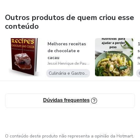
Outros produtos de quem criou esse
conteúdo
Melhores receitas
1
de chocolate e
s
cacau
n
Jessé Henrique de Paula Brito
a
Culinária e Gastronomia
Dúvidas frequentes
O conteúdo deste produto não representa a opinião da Hotmart.