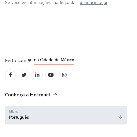
Se você vir informações inadequadas,
denuncie aqui
em Bogotá
em Amsterdam
em Madrid
na Cidade do México
Feito com
❤
em Belo Horizonte
Conheça a Hotmart
Idioma
Português