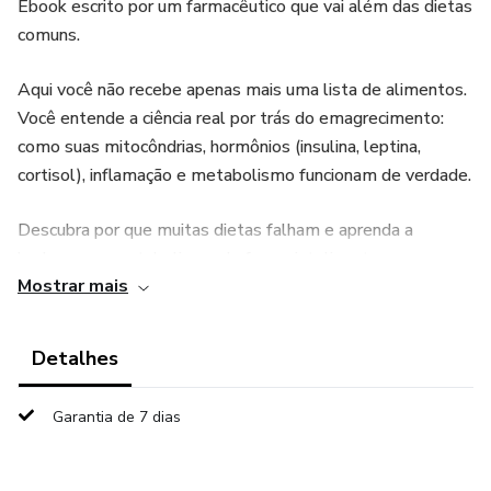
Ebook escrito por um farmacêutico que vai além das dietas
comuns.
Aqui você não recebe apenas mais uma lista de alimentos.
Você entende a ciência real por trás do emagrecimento:
como suas mitocôndrias, hormônios (insulina, leptina,
cortisol), inflamação e metabolismo funcionam de verdade.
Descubra por que muitas dietas falham e aprenda a
hackear seu metabolismo de forma inteligente e
Mostrar mais
sustentável.
O que você vai receber:
Detalhes
Explicações claras sobre mitocôndrias, AMPK, insulina e
Garantia de 7 dias
glucagon
Como equilibrar hormônios e reduzir inflamação crônica