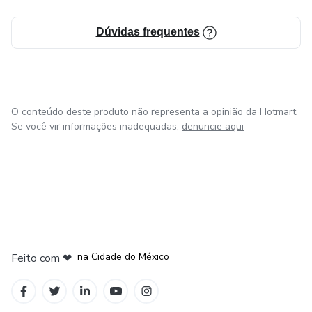
Autor: Renê Kuchla Júnior – Farmacêutico
Dúvidas frequentes
Garantia de 7 dias: Teste sem risco. Se não gostar,
devolvo 100% do valor.
O conteúdo deste produto não representa a opinião da Hotmart.
Pare de lutar contra o seu corpo.
Se você vir informações inadequadas,
denuncie aqui
Comece a trabalhar com ele.
Acesse agora e transforme sua forma de emagrecer!
em Bogotá
em Amsterdam
em Madrid
na Cidade do México
Feito com
❤
em Belo Horizonte