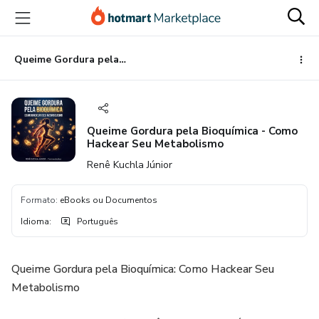
Ir
Ir
Ir
para
para
para
o
o
o
conteúdo
pagamento
rodapé
Queime Gordura pela Bioquímica - Como Hackear Seu Metabolismo
principal
Queime Gordura pela Bioquímica - Como
Hackear Seu Metabolismo
Renê Kuchla Júnior
Formato
:
eBooks ou Documentos
Idioma
:
Português
Queime Gordura pela Bioquímica: Como Hackear Seu
Metabolismo