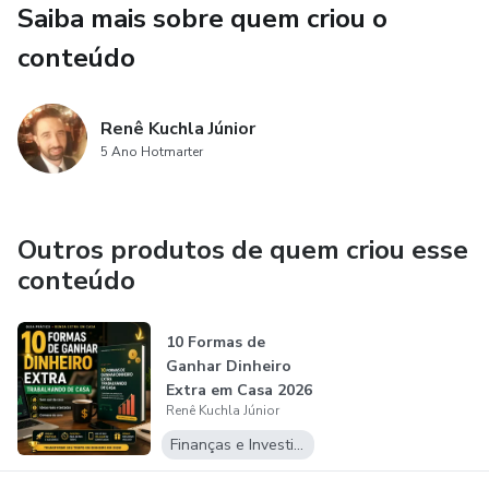
Saiba mais sobre quem criou o
Suplementos com evidência científica (berberina, L-
conteúdo
carnitina, ômega-3 e mais)
Estratégias de sono, estresse e ritmo circadiano
Renê Kuchla Júnior
5 Ano Hotmarter
Exercícios que realmente alteram a bioquímica
Protocolo prático de 30 dias com fases, cardápios modelo
Outros produtos de quem criou esse
e checklist
conteúdo
Bônus: tabela de suplementos, planilha de rastreamento,
10 Formas de
lista de exames e 7 dias de cardápios prontos
Ganhar Dinheiro
Extra em Casa 2026
Ideal para quem já tentou de tudo e quer resultados
Renê Kuchla Júnior
duradouros, entendendo o “por quê” de cada passo.
Finanças e Investimentos
Formato: PDF completo + bônus