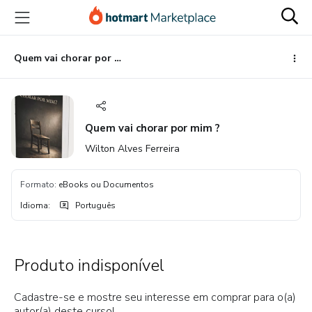
Ir
Ir
Ir
para
para
para
o
o
o
conteúdo
pagamento
rodapé
Quem vai chorar por mim ?
principal
Quem vai chorar por mim ?
Wilton Alves Ferreira
Formato
:
eBooks ou Documentos
Idioma
:
Português
Produto indisponível
Cadastre-se e mostre seu interesse em comprar para o(a)
autor(a) deste curso!