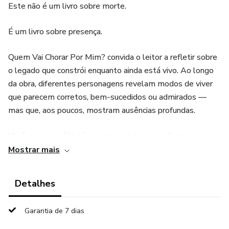
Este não é um livro sobre morte.
É um livro sobre presença.
Quem Vai Chorar Por Mim? convida o leitor a refletir sobre
o legado que constrói enquanto ainda está vivo. Ao longo
da obra, diferentes personagens revelam modos de viver
que parecem corretos, bem-sucedidos ou admirados —
mas que, aos poucos, mostram ausências profundas.
Você encontrará histórias sobre poder sem afeto,
dedicação que apaga a própria identidade, fé sem
Mostrar mais
humanidade, prazer como fuga, correção sem vínculo,
sonhos sempre adiados e amor que se esquece de si. Em
Detalhes
contraste, surge William — um morador de rua com nome
de príncipe, cuja dignidade e presença geram um choro
Garantia de 7 dias
verdadeiro.