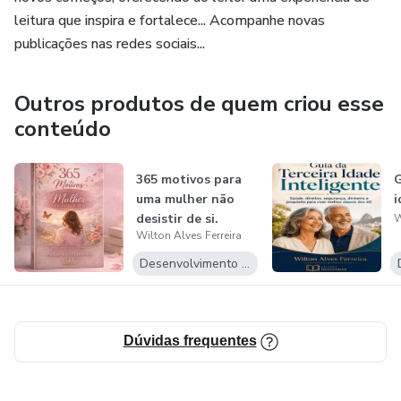
📖 Ao final da leitura, fica uma certeza:
leitura que inspira e fortalece... Acompanhe novas
publicações nas redes sociais...
legado não é o que dizem de você no fim,
é quem sente sua falta enquanto você vive.
Outros produtos de quem criou esse
conteúdo
365 motivos para
G
uma mulher não
i
desistir de si.
W
Wilton Alves Ferreira
Desenvolvimento Pessoal
Dúvidas frequentes