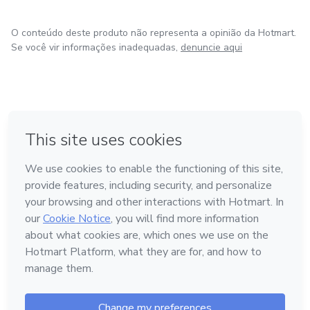
O conteúdo deste produto não representa a opinião da Hotmart.
Se você vir informações inadequadas,
denuncie aqui
em Bogotá
em Amsterdam
em Madrid
na Cidade do México
Feito com
❤
em Belo Horizonte
Conheça a Hotmart
Idioma
Português