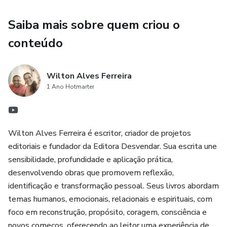
Sem julgamentos, o livro conduz a uma pergunta central:
Saiba mais sobre quem criou o
não quem estará presente no fim, mas quem sente sua
conteúdo
presença agora.
O capítulo final, O Espelho, devolve essa reflexão
Wilton Alves Ferreira
1 Ano Hotmarter
diretamente ao leitor, sem respostas prontas, convidando
à consciência e à mudança possível.
📘 Este livro é para quem:
Wilton Alves Ferreira é escritor, criador de projetos
editoriais e fundador da Editora Desvendar. Sua escrita une
vive sempre ocupado, mas sente que anda distante
sensibilidade, profundidade e aplicação prática,
desenvolvendo obras que promovem reflexão,
busca sentido além de status e aparência
identificação e transformação pessoal. Seus livros abordam
temas humanos, emocionais, relacionais e espirituais, com
acredita que ainda há tempo para viver com mais verdade
foco em reconstrução, propósito, coragem, consciência e
novos começos, oferecendo ao leitor uma experiência de