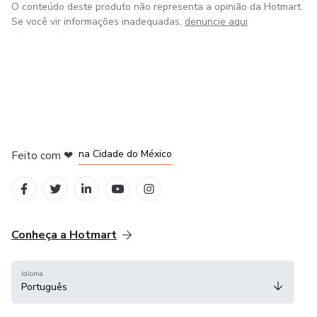
O conteúdo deste produto não representa a opinião da Hotmart.
Se você vir informações inadequadas,
denuncie aqui
em Bogotá
em Amsterdam
em Madrid
na Cidade do México
Feito com
❤
em Belo Horizonte
Conheça a Hotmart
Idioma
Português