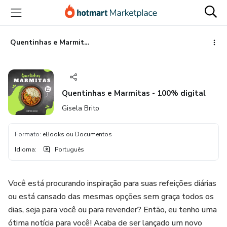
Ir
Ir
Ir
para
para
para
o
o
o
conteúdo
pagamento
rodapé
Quentinhas e Marmitas - 100% digital
principal
Quentinhas e Marmitas - 100% digital
Gisela Brito
Formato
:
eBooks ou Documentos
Idioma
:
Português
Você está procurando inspiração para suas refeições diárias
ou está cansado das mesmas opções sem graça todos os
dias, seja para você ou para revender? Então, eu tenho uma
ótima notícia para você! Acaba de ser lançado um novo