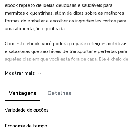
ebook repleto de ideias deliciosas e saudáveis para
marmitas e quentinhas, além de dicas sobre as melhores
formas de embalar e escolher os ingredientes certos para
uma alimentação equilibrada.
Com este ebook, você poderá preparar refeições nutritivas
e saborosas que são fáceis de transportar e perfeitas para
aqueles dias em que você está fora de casa. Ele é cheio de
receitas criativas e práticas que vão tornar suas refeições
Mostrar mais
muito mais interessantes e variadas, ajudando você a evitar
o tédio e a monotonia na hora de se alimentar.
Vantagens
Detalhes
Além disso, o ebook também oferece orientações sobre a
melhor forma de armazenar e embalar suas marmitas e
Variedade de opções
quentinhas, garantindo que elas sejam mantidas frescas e
saborosas por mais tempo. E se você estiver em busca de
Economia de tempo
opções mais saudáveis, o ebook apresenta dicas sobre