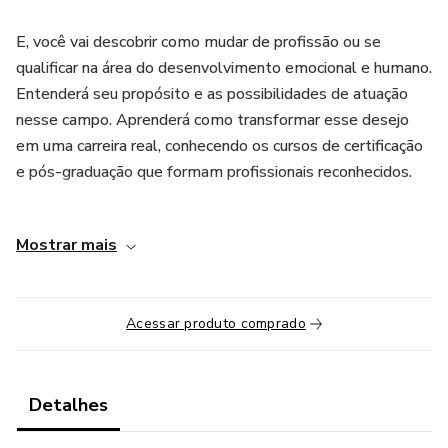
E, você vai descobrir como mudar de profissão ou se
qualificar na área do desenvolvimento emocional e humano.
Entenderá seu propósito e as possibilidades de atuação
nesse campo. Aprenderá como transformar esse desejo
em uma carreira real, conhecendo os cursos de certificação
e pós-graduação que formam profissionais reconhecidos.
Com histórias inspiradoras, conteúdo prático e condições
Mostrar mais
exclusivas, este evento mostrará que é possível unir
propósito, impacto e rentabilidade.
Participe e dê o primeiro passo para viver de ajudar
Acessar produto comprado
pessoas emocionalmente.
Detalhes