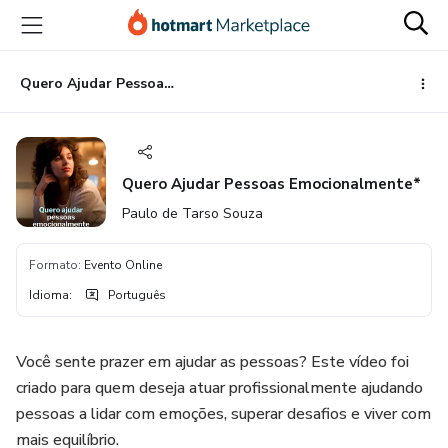
Ir
Ir
Ir
para
para
para
o
o
o
conteúdo
pagamento
rodapé
Quero Ajudar Pessoas Emocionalmente*
principal
Quero Ajudar Pessoas Emocionalmente*
Paulo de Tarso Souza
Formato
:
Evento Online
Idioma
:
Português
Você sente prazer em ajudar as pessoas? Este vídeo foi
criado para quem deseja atuar profissionalmente ajudando
pessoas a lidar com emoções, superar desafios e viver com
mais equilíbrio.