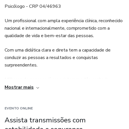
Psicólogo - CRP 04/46963
Um profissional com ampla experiência clínica, reconhecido
nacional e internacionalmente, comprometido com a
qualidade de vida e bem-estar das pessoas.
Com uma didática clara e direta tem a capacidade de
conduzir as pessoas a resultados e conquistas
surpreendentes.
Milhares de pessoas já conquistaram o tão sonhado
controle mental e emocional graças a suas orientações e
Mostrar mais
técnicas seguras.
Um dos seus maiores sonhos é que todas as pessoas
EVENTO ONLINE
aprendam a lidar de forma sadia e plena com todas as suas
Assista transmissões com
emoções.