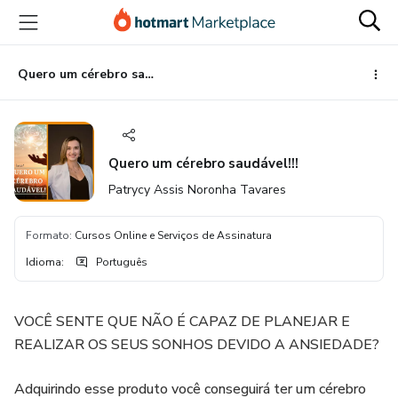
Ir
Ir
Ir
para
para
para
o
o
o
conteúdo
pagamento
rodapé
Quero um cérebro saudável!!!
principal
Quero um cérebro saudável!!!
Patrycy Assis Noronha Tavares
Formato
:
Cursos Online e Serviços de Assinatura
Idioma
:
Português
VOCÊ SENTE QUE NÃO É CAPAZ DE PLANEJAR E
REALIZAR OS SEUS SONHOS DEVIDO A ANSIEDADE?
Adquirindo esse produto você conseguirá ter um cérebro