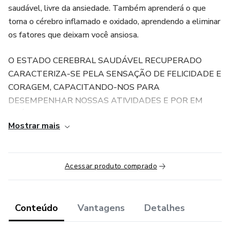
saudável, livre da ansiedade. Também aprenderá o que
torna o cérebro inflamado e oxidado, aprendendo a eliminar
os fatores que deixam você ansiosa.
O ESTADO CEREBRAL SAUDÁVEL RECUPERADO
CARACTERIZA-SE PELA SENSAÇÃO DE FELICIDADE E
CORAGEM, CAPACITANDO-NOS PARA
DESEMPENHAR NOSSAS ATIVIDADES E POR EM
PRÁTICA NOSSOS PLANOS DE VIDA.
Mostrar mais
Compre agora mesmo! O preço deste produto irá subir
essa próxima semana. Fique livre da ansiedade e tenha um
cérebro saudável!
Acessar produto comprado
Conteúdo
Vantagens
Detalhes