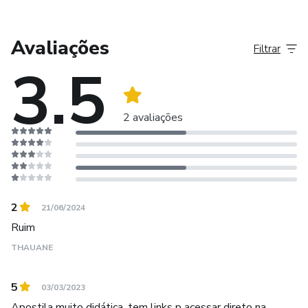
Avaliações
Filtrar
3.5
2 avaliações
2
21/06/2024
Ruim
THAUANE
5
03/03/2023
Apostila muito didática, tem links p acessar direto na