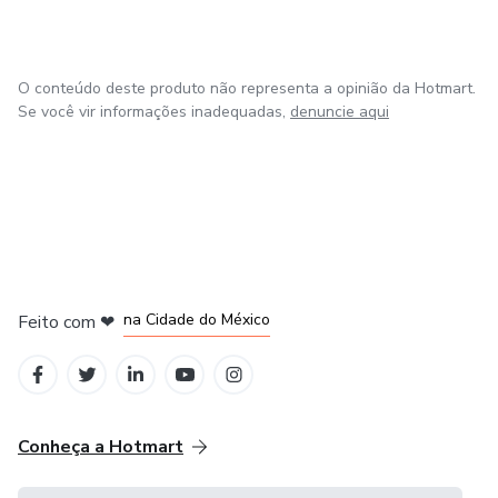
O conteúdo deste produto não representa a opinião da Hotmart.
Se você vir informações inadequadas,
denuncie aqui
em Bogotá
em Amsterdam
em Madrid
na Cidade do México
Feito com
❤
em Belo Horizonte
Conheça a Hotmart