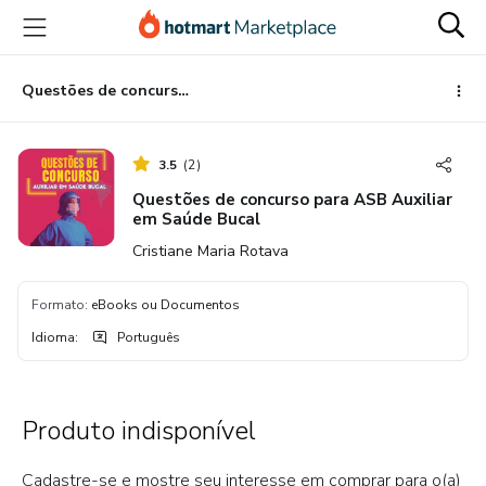
Ir
Ir
Ir
para
para
para
o
o
o
conteúdo
pagamento
rodapé
Questões de concurso para ASB Auxiliar em Saúde Bucal
principal
3.5
(
2
)
Questões de concurso para ASB Auxiliar
em Saúde Bucal
Cristiane Maria Rotava
Formato
:
eBooks ou Documentos
Idioma
:
Português
Produto indisponível
Cadastre-se e mostre seu interesse em comprar para o(a)