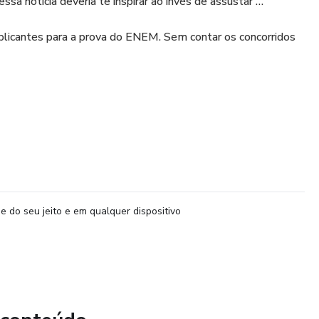
essa notícia deveria te inspirar ao invés de assustar …
licantes para a prova do ENEM. Sem contar os concorridos
é possível conseguir uma aprovação utilizando as mesmas
ta certeza: acompanhei pessoalmente muitos casos de
cidiram utilizar Química como sua arma secreta.
va extremamente injusta contra todos os outros
e do seu jeito e em qualquer dispositivo
 ser uma matéria extremamente desafiadora.