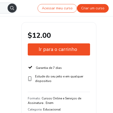
Acessar meu curso
Criar um curso
$12.00
Ir para o carrinho
Garantia de 7 dias
Estude do seu jeito e em qualquer
dispositivo
Formato
:
Cursos Online e Serviços de
Assinatura . Enem
Categoria
:
Educacional