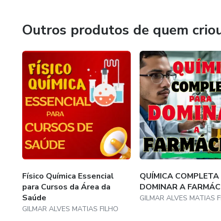
qualquer pessoa. O curso dele 
Vamos Juntos?!
Outros produtos de quem crio
Quer saber por quê o difícil fic
Porque temos aulas completas
que só eu ensino e do materia
oportunidade LIMITADA:
Físico Química Essencial
QUÍMICA COMPLETA
para Cursos da Área da
DOMINAR A FARMÁC
Saúde
GILMAR ALVES MATIAS F
GILMAR ALVES MATIAS FILHO