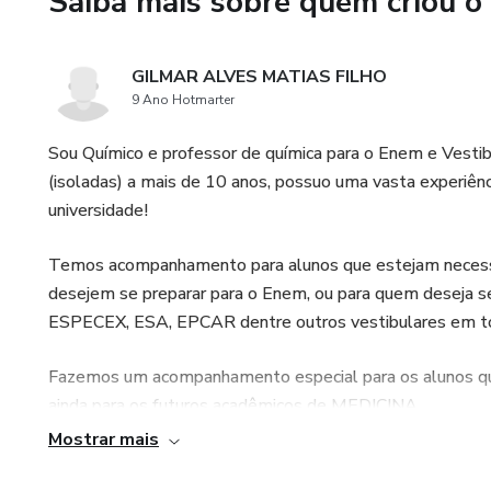
Saiba mais sobre quem criou o
90% dos estudantes vão se d
Ou você acha coincidência que
GILMAR ALVES MATIAS FILHO
2021?
9 Ano Hotmarter
Por isso resolvi te apresenta
Sou Químico e professor de química para o Enem e Vestib
(isoladas) a mais de 10 anos, possuo uma vasta experiên
Existe um grupo seleto de e
universidade!
Química do Brasil.
Temos acompanhamento para alunos que estejam necessit
Eles finalmente começaram a 
desejem se preparar para o Enem, ou para quem deseja se
ESPECEX, ESA, EPCAR dentre outros vestibulares em to
Como por exemplo o meu aluno 
Fazemos um acompanhamento especial para os alunos que
“[...] foi pra mim ótimo, sensa
ainda para os futuros acadêmicos de MEDICINA.
que é incrível dele hoje eu f
Mostrar mais
prova que exige muito de Químic
Venha se preparar com quem realmente vai te ensinar a Qu
difícil se tornou fácil. Graça