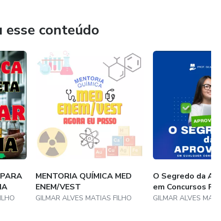
é excelentíssimo. Vale a pena. Vale a pena.”
u esse conteúdo
ou fácil?
 de Química, aulas teóricas cheias de macetes e maldades
l de apoio com teoria e exercícios agora está aberta uma
 PARA
MENTORIA QUÍMICA MED
O Segredo da A
IA
ENEM/VEST
em Concursos Púb
ILHO
GILMAR ALVES MATIAS FILHO
GILMAR ALVES MATI