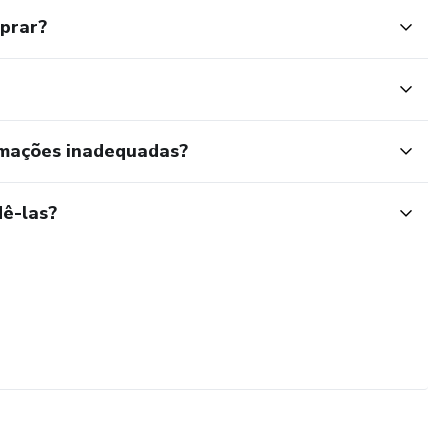
mprar?
rmações inadequadas?
ê-las?