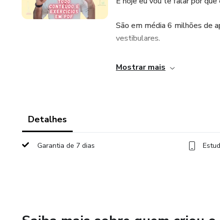
E hoje eu vou te falar por que 
São em média 6 milhões de ap
vestibulares.
Você realmente acredita que 
Mostrar mais
estratégias que eles?
Posso te afirmar com absolu
sucessos de estudantes que de
Detalhes
Como uma vantagem competiti
Garantia de 7 dias
Estud
estudantes do Brasil.
Eu entendo que Química pode
E é.