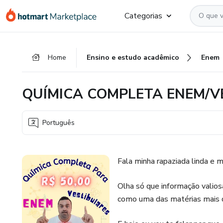
Ir
Ir
Ir
Categorias
para
para
para
o
o
o
conteúdo
pagamento
rodapé
Home
Ensino e estudo acadêmico
Enem
principal
QUÍMICA COMPLETA ENEM/V
Português
Fala minha rapaziada linda e m
Olha só que informação valios
como uma das matérias mais d