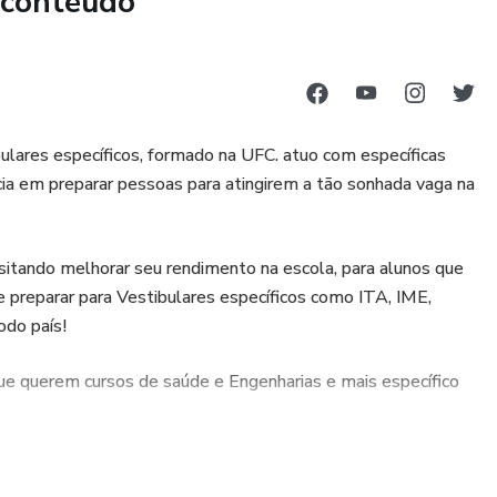
 conteúdo
ar mal em Química.
 eles elegeram essa matéria como a mais difícil do ENEM
r uma oportunidade HOJE!
ulares específicos, formado na UFC. atuo com específicas
cia em preparar pessoas para atingirem a tão sonhada vaga na
studantes que estão tendo acesso ao melhor conteúdo de
ando melhorar seu rendimento na escola, para alunos que
perder o medo e entender de verdade essa matéria.
 preparar para Vestibulares específicos como ITA, IME,
do país!
Filipe, que foi aprovado na Unifacisa na Paraiba:
 querem cursos de saúde e Engenharias e mais específico
cional. E graças ao curso dele, à metodologia, forma de ensinar
ui aprovado em Medicina da Unifacisa na 23 colocação. Uma
a. Bastante difícil. E graças a ele se tornou fácil. Algo
ímica certa para sua vida!
s ao curso dele. Recomendo para todo tipo de aluno. Pra