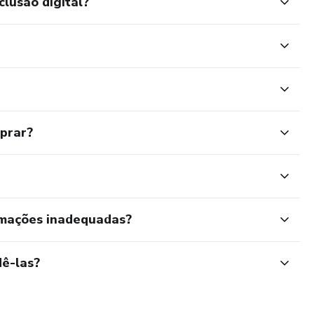
clusão digital?
mprar?
rmações inadequadas?
ê-las?