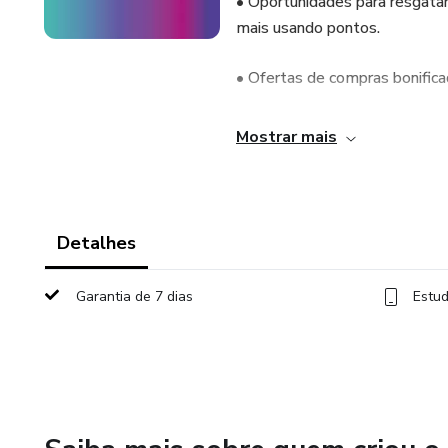
• Oportunidades para resgatar
mais usando pontos.
• Ofertas de compras bonifica
• Promoções de transferências 
Mostrar mais
• Passagens aéreas com valor
Tudo no momento certo, para 
Detalhes
Aumente seu saldo de pontos
Garantia de 7 dias
Estud
inteligente.
🔑 Benefícios de fazer parte:
• Informação rápida e objetiva.