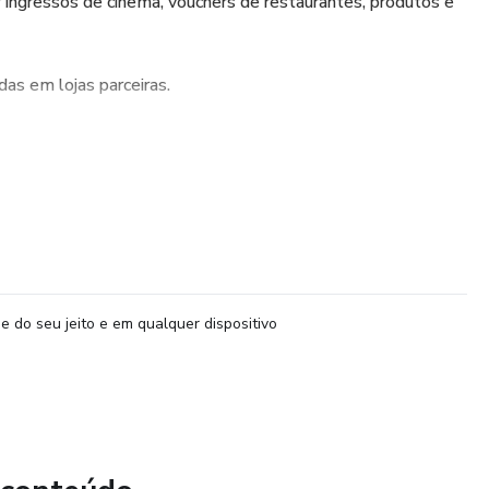
 ingressos de cinema, vouchers de restaurantes, produtos e
das em lojas parceiras.
bonificadas (Livelo, Esfera, e outros programas).
es reduzidos em milhas.
você aproveitar antes que a promoção acabe!
 sem gastar mais e use seus pontos e milhas de forma
e do seu jeito e em qualquer dispositivo