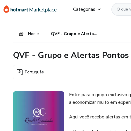
Ir
Ir
Ir
Categorias
para
para
para
o
o
o
conteúdo
pagamento
rodapé
Home
QVF - Grupo e Alertas Pontos e Milhas ✈💳✨
principal
QVF - Grupo e Alertas Pontos
Português
Entre para o grupo exclusivo q
a economizar muito em experiê
Aqui você recebe alertas em 