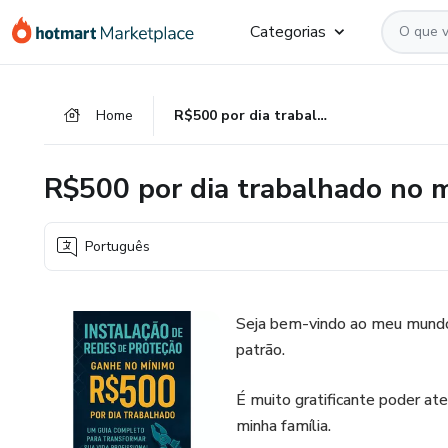
Ir
Ir
Ir
Categorias
para
para
para
o
o
o
conteúdo
pagamento
rodapé
Home
R$500 por dia trabalhado no mínimo
principal
R$500 por dia trabalhado no 
Português
Seja bem-vindo ao meu mundo
patrão.
É muito gratificante poder at
minha família.