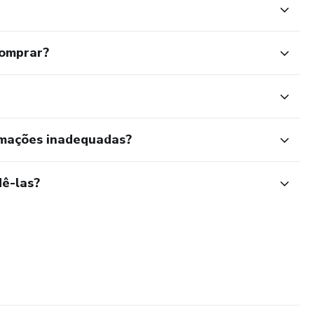
comprar?
rmações inadequadas?
ê-las?