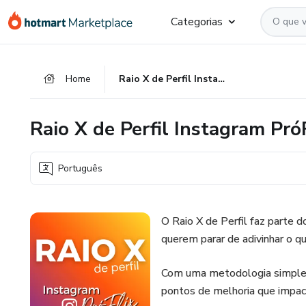
Ir
Ir
Ir
Categorias
para
para
para
o
o
o
conteúdo
pagamento
rodapé
Home
Raio X de Perfil Instagram PróFlix
principal
Raio X de Perfil Instagram Pró
Português
O Raio X de Perfil faz parte d
querem parar de adivinhar o q
Com uma metodologia simples, 
pontos de melhoria que impa