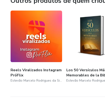
Outros produtos de quem crio
Reels Viralizados Instagram
Los 50 Versículos Má
PróFlix
Memorables de la Bib
Estevão Marcelo Rodrigues da Silva