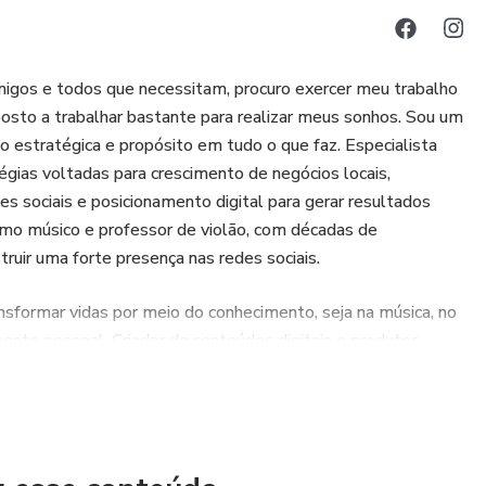
gos e todos que necessitam, procuro exercer meu trabalho
posto a trabalhar bastante para realizar meus sonhos. Sou um
são estratégica e propósito em tudo o que faz. Especialista
gias voltadas para crescimento de negócios locais,
s sociais e posicionamento digital para gerar resultados
como músico e professor de violão, com décadas de
ruir uma forte presença nas redes sociais.
nsformar vidas por meio do conhecimento, seja na música, no
ento pessoal. Criador de conteúdos digitais e produtos
cursos on-line, busco combinar didática simples com
. Meu trabalho é marcado por autenticidade, consistência e um