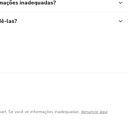
rmações inadequadas?
ê-las?
art. Se você vir informações inadequadas,
denuncie aqui