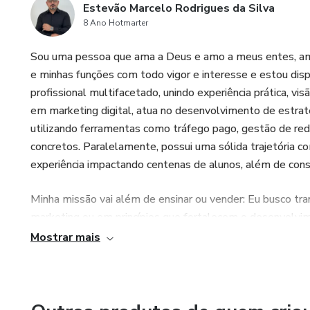
Estevão Marcelo Rodrigues da Silva
8 Ano Hotmarter
Sou uma pessoa que ama a Deus e amo a meus entes, ami
e minhas funções com todo vigor e interesse e estou dis
profissional multifacetado, unindo experiência prática, vi
em marketing digital, atua no desenvolvimento de estraté
utilizando ferramentas como tráfego pago, gestão de rede
concretos. Paralelamente, possui uma sólida trajetória 
experiência impactando centenas de alunos, além de const
Minha missão vai além de ensinar ou vender: Eu busco tra
marketing ou em princípios que fortalecem o desenvolvim
educacionais, como seu e-Book de violão além de outros 
Mostrar mais
aplicação prática, facilitando o aprendizado de iniciantes
forte compromisso em gerar valor real para seu público.