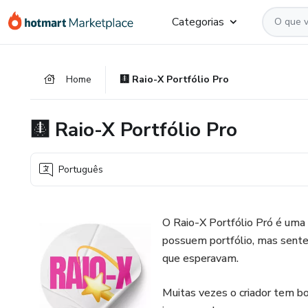
Ir
Ir
Ir
Categorias
para
para
para
o
o
o
conteúdo
pagamento
rodapé
Home
🩻 Raio-X Portfólio Pro
principal
🩻 Raio-X Portfólio Pro
Português
O Raio-X Portfólio Pró é uma 
possuem portfólio, mas sente
que esperavam.
Muitas vezes o criador tem bo