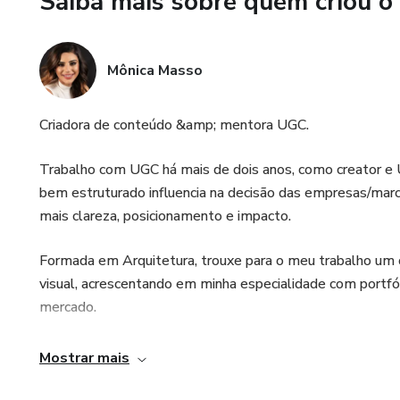
Saiba mais sobre quem criou o
Mônica Masso
Criadora de conteúdo &amp; mentora UGC.
Trabalho com UGC há mais de dois anos, como creator e
bem estruturado influencia na decisão das empresas/marc
mais clareza, posicionamento e impacto.
Formada em Arquitetura, trouxe para o meu trabalho um o
visual, acrescentando em minha especialidade com portfóli
mercado.
Ao longo da minha jornada já colaborei com diversas mar
Mostrar mais
desenvolvi portfólios personalizados para creators que d
suas oportunidades de parceria.