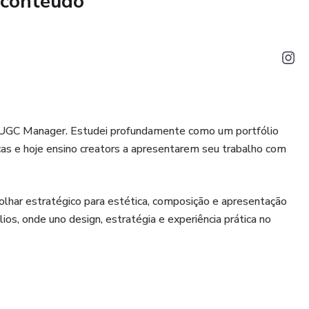
 conteúdo
 UGC Manager. Estudei profundamente como um portfólio
as e hoje ensino creators a apresentarem seu trabalho com
lhar estratégico para estética, composição e apresentação
os, onde uno design, estratégia e experiência prática no
cas, produzi conteúdos profissionais em 4K e modo cinema e
esejam se posicionar de forma mais profissional e aumentar