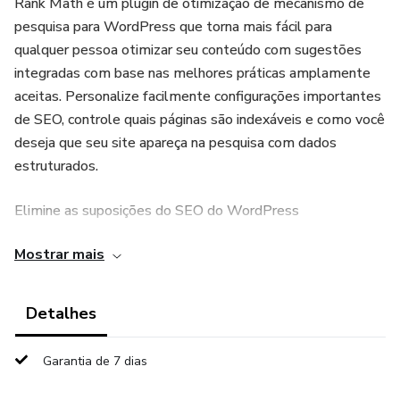
Rank Math é um plugin de otimização de mecanismo de
pesquisa para WordPress que torna mais fácil para
qualquer pessoa otimizar seu conteúdo com sugestões
integradas com base nas melhores práticas amplamente
aceitas. Personalize facilmente configurações importantes
de SEO, controle quais páginas são indexáveis ​​e como você
deseja que seu site apareça na pesquisa com dados
estruturados.
Elimine as suposições do SEO do WordPress
Mostrar mais
Pare de configurar manualmente seu site para atender às
práticas recomendadas. O Rank Math poupa você de
incontáveis ​​horas de trabalho repetitivo e facilita a
Detalhes
otimização de postagens para que você possa realmente
fazer com que seu site tenha uma classificação mais
Garantia de 7 dias
elevada. É curto o suficiente?