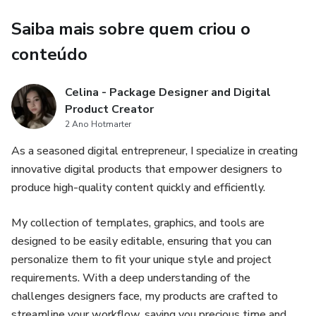
Benefícios extras
Saiba mais sobre quem criou o
Clube exclusivo do Facebook
conteúdo
Plugin de SEO mais rápido
Celina - Package Designer and Digital
Product Creator
SEO e esquema na automação
2 Ano Hotmarter
As a seasoned digital entrepreneur, I specialize in creating
SEO técnico avançado
innovative digital products that empower designers to
produce high-quality content quickly and efficiently.
Atualizações automáticas com um clique
My collection of templates, graphics, and tools are
Recursos de nível empresarial
designed to be easily editable, ensuring that you can
Acessível para todos
personalize them to fit your unique style and project
requirements. With a deep understanding of the
Tutoriais de vídeo detalhados
challenges designers face, my products are crafted to
streamline your workflow, saving you precious time and