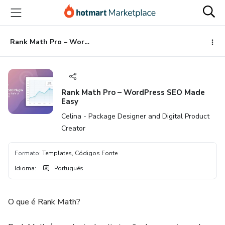
Ir
Ir
Ir
para
para
para
o
o
o
conteúdo
pagamento
rodapé
Rank Math Pro – WordPress SEO Made Easy
principal
Rank Math Pro – WordPress SEO Made
Easy
Celina - Package Designer and Digital Product
Creator
Formato
:
Templates, Códigos Fonte
Idioma
:
Português
O que é Rank Math?