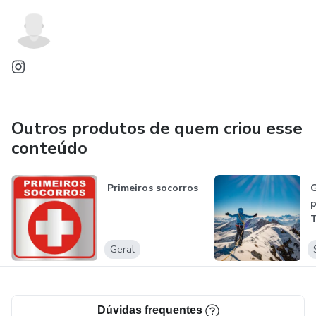
Outros produtos de quem criou esse
conteúdo
Primeiros socorros
G
p
T
S
Geral
M
Dúvidas frequentes