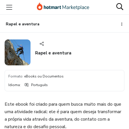
Ir
Ir
Ir
para
para
para
o
o
o
conteúdo
pagamento
rodapé
Rapel e aventura
principal
Rapel e aventura
Formato
:
eBooks ou Documentos
Idioma
:
Português
Este ebook foi criado para quem busca muito mais do que
uma atividade radical: ele é para quem deseja transformar
a própria vida através da aventura, do contato com a
natureza e do desafio pessoal.