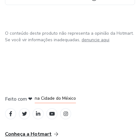
O conteúdo deste produto não representa a opinião da Hotmart.
Se você vir informações inadequadas,
denuncie aqui
em Bogotá
em Amsterdam
em Madrid
na Cidade do México
Feito com
❤
em Belo Horizonte
Conheça a Hotmart