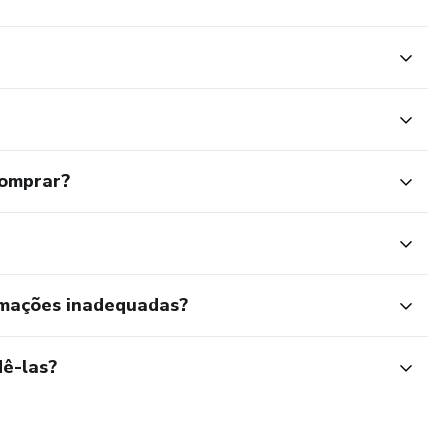
comprar?
rmações inadequadas?
ê-las?