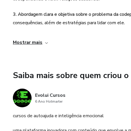
3. Abordagem clara e objetiva sobre o problema da code
consequências, além de estratégias para lidar com ele.
4. Conteúdo completo e atualizado sobre o assunto, com
Mostrar mais
compreender e superar a codependência.
5. Possibilidade de ressignificar a maneira de amar e nutr
autoconhecimento, para uma vida mais plena e feliz.
Saiba mais sobre quem criou o
Evolui Cursos
6 Ano Hotmarter
cursos de autoajuda e inteligência emocional
uma plataforma inovadora com conteúdo que envolve a