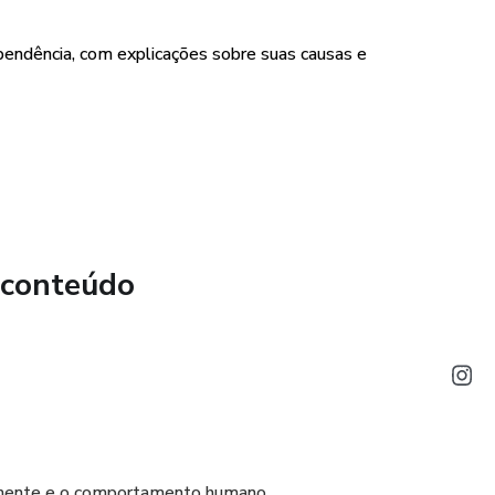
pendência, com explicações sobre suas causas e
 informações relevantes e úteis para quem busca
ir relacionamentos saudáveis, com equilíbrio e
 conteúdo
 mente e o comportamento humano.