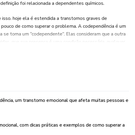
definição foi relacionada a dependentes químicos.
 isso. hoje ela é estendida a transtornos graves de
m pouco de como superar o problema. A codependência é um
ia se torna um “codependente”. Elas consideram que a outra
vidas, que sua presença é uma condição necessária, qualquer
ento isso acaba por gerar a auto-anulação no desejo de salvar
 conhecimento e habilidades para lidar com esse problema.
conhecimento sem a prática de nada serve, então já está
ira de amar de forma errada e nutrir relações saudáveis,
xcesso será nocivo!
ência, um transtorno emocional que afeta muitas pessoas e
emocional, com dicas práticas e exemplos de como superar a