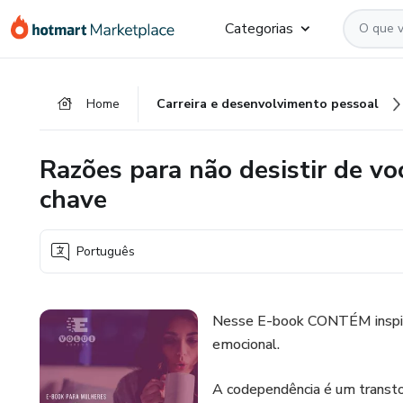
Ir
Ir
Ir
Categorias
para
para
para
o
o
o
conteúdo
pagamento
rodapé
Home
Carreira e desenvolvimento pessoal
principal
Razões para não desistir de vo
chave
Português
Nesse E-book CONTÉM inspira
emocional.
A codependência é um transtor