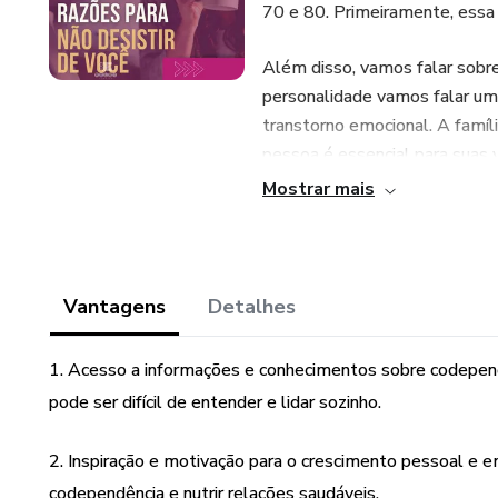
70 e 80. Primeiramente, essa 
Além disso, vamos falar sobre
personalidade vamos falar u
transtorno emocional. A famíl
pessoa é essencial para suas 
que seja o tipo de relacionam
Mostrar mais
o outro.
Nesse ebook você irá adquirir
Boa leitura! Lembrando que o 
Vantagens
Detalhes
hora de ressignificar sua mane
equilíbrio é a base. Tudo em e
1. Acesso a informações e conhecimentos sobre codepend
pode ser difícil de entender e lidar sozinho.
2. Inspiração e motivação para o crescimento pessoal e 
codependência e nutrir relações saudáveis.