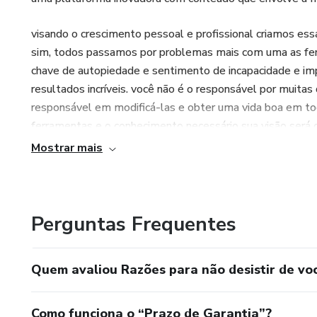
visando o crescimento pessoal e profissional criamos essa
sim, todos passamos por problemas mais com uma as fe
chave de autopiedade e sentimento de incapacidade e impo
resultados incríveis. você não é o responsável por muitas
responsável em modificá-las e obter uma vida boa em todo
ferramentas e o conhecimento necessário sua visão será ou
uma grande desordem acabam afetando sua vida pessoal e
Mostrar mais
propósito é ressignificar sua mente para uma vida extraord
Perguntas Frequentes
Quem avaliou Razões para não desistir de vo
Como funciona o “Prazo de Garantia”?