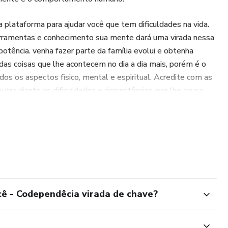
 plataforma para ajudar você que tem dificuldades na vida.
rramentas e conhecimento sua mente dará uma virada nessa
tência. venha fazer parte da família evolui e obtenha
 das coisas que lhe acontecem no dia a dia mais, porém é o
s os aspectos físico, mental e espiritual. Acredite com as
tra diante as dificuldades e circunstâncias que lhe causa
 profissional. não vendemos receitas prontas, nosso
inária
cê - Codependêcia virada de chave?