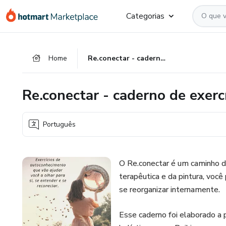
Ir
Ir
Ir
Categorias
para
para
para
o
o
o
conteúdo
pagamento
rodapé
Home
Re.conectar - caderno de exercícios para autoconhecimento
principal
Re.conectar - caderno de exer
Português
O Re.conectar é um caminho d
terapêutica e da pintura, vo
se reorganizar internamente.
Esse caderno foi elaborado a 