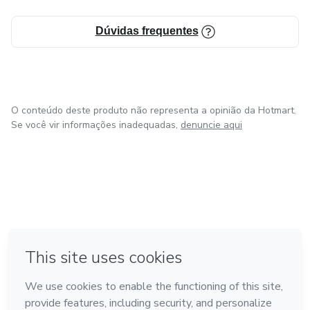
Dúvidas frequentes
O conteúdo deste produto não representa a opinião da Hotmart.
Se você vir informações inadequadas,
denuncie aqui
em Bogotá
em Amsterdam
em Madrid
na Cidade do México
Feito com
❤
em Belo Horizonte