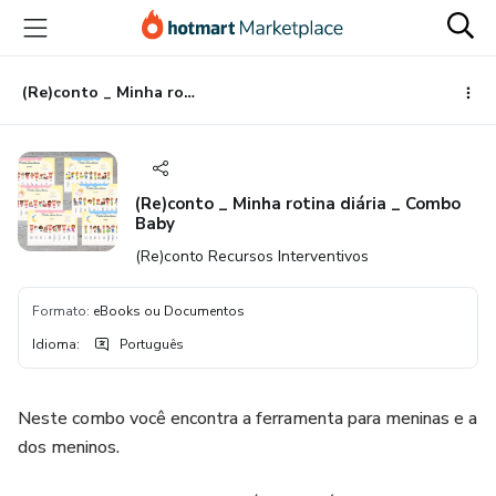
Ir
Ir
Ir
para
para
para
o
o
o
conteúdo
pagamento
rodapé
(Re)conto _ Minha rotina diária _ Combo Baby
principal
(Re)conto _ Minha rotina diária _ Combo
Baby
(Re)conto Recursos Interventivos
Formato
:
eBooks ou Documentos
Idioma
:
Português
Neste combo você encontra a ferramenta para meninas e a
dos meninos.