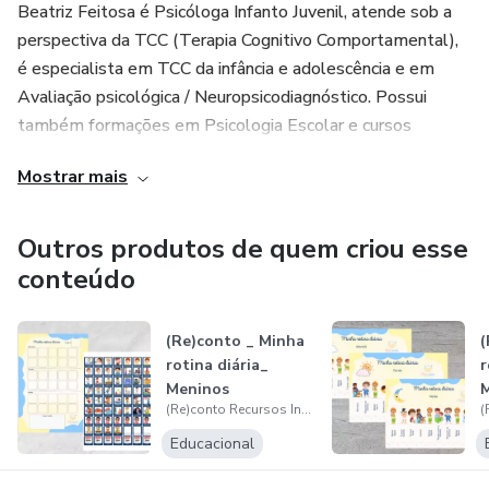
Beatriz Feitosa é Psicóloga Infanto Juvenil, atende sob a
perspectiva da TCC (Terapia Cognitivo Comportamental),
é especialista em TCC da infância e adolescência e em
Avaliação psicológica / Neuropsicodiagnóstico. Possui
também formações em Psicologia Escolar e cursos
voltados para TDAH/TOD e ansiedade infantil.
Mostrar mais
Régia Rebouças é Nutricionista, atende na abordagem da
Nutrição Comportamental, é especialista em Nutrição
Outros produtos de quem criou esse
Materno Infantil e em Comportamento e Transtornos
conteúdo
Alimentares. Possui também formação em Terapia
Alimentar.
(Re)conto _ Minha
(
rotina diária_
r
Meninos
(Re)conto Recursos Interventivos
Educacional