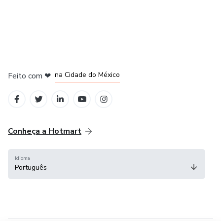
em Bogotá
em Amsterdam
em Madrid
na Cidade do México
Feito com
❤
em Belo Horizonte
Conheça a Hotmart
Idioma
Português