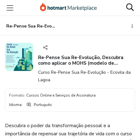
Ir
Ir
Ir
para
para
para
o
o
o
conteúdo
pagamento
rodapé
Re-Pense Sua Re-Evolução, Descubra como aplicar o MOHS (modelo de ocupação habitacional sustentável ) no seu ecossistema Social.
principal
Re-Pense Sua Re-Evolução, Descubra
como aplicar o MOHS (modelo de
ocupação habitacional sustentável ) no
Curso Re-Pense Sua Re-Evolução - Ecovila da
seu ecossistema Social.
Lagoa
Formato
:
Cursos Online e Serviços de Assinatura
Idioma
:
Português
Descubra o poder da transformação pessoal e a
importância de repensar sua trajetória de vida com o curso