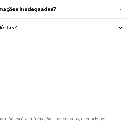
rmações inadequadas?
ê-las?
art. Se você vir informações inadequadas,
denuncie aqui