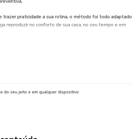
reventiva.
e trazer praticidade a sua rotina, o método foi todo adaptado
iga reproduzir no conforto de sua casa, no seu tempo e em
a aulas de Pilates modificadas de acordo com as
ase; teste para saber se você tem diástase abdominal, aula
 especial abdominal com ou sem diástase e de presente uma
linhas e um guia prático de amamentação.
o pela fisioterapeuta pélvica e instrutora de Pilates Thaís
e do seu jeito e em qualquer dispositivo
rea desde 2013, e formada em 2011, a autora reuniu toda
nte com seu conhecimento clínico e teórico resultando no
timizar seu tempo auxiliando no seu autocuidado.