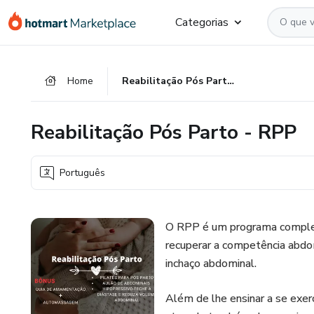
Ir
Ir
Ir
Categorias
para
para
para
o
o
o
conteúdo
pagamento
rodapé
Home
Reabilitação Pós Parto - RPP
principal
Reabilitação Pós Parto - RPP
Português
O RPP é um programa complet
recuperar a competência abdom
inchaço abdominal.
Além de lhe ensinar a se exer