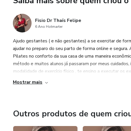
Saiba mais sobre quem criou o
Conte comigo nesse processo
Vamos juntas ?
Fisio Dr Thaís Felipe
6 Ano Hotmarter
Abraços
Ajudo gestantes ( e não gestantes) a se exercitar de form
ajudar no preparo do seu parto de forma online e segura.
Pilates no conforto da sua casa de uma maneira econômic
método e muitos alunos já passaram por meus cuidados, i
modalidade de exercício físico , te ensino a executar os e
Mostrar mais
Outros produtos de quem crio