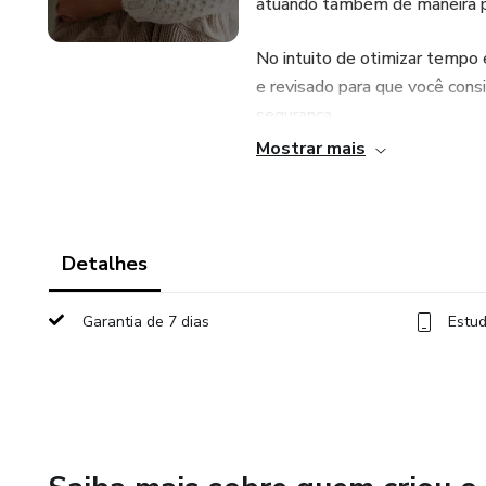
atuando também de maneira p
No intuito de otimizar tempo 
e revisado para que você cons
segurança.
Mostrar mais
Nesse curso você terá acesso 
necessidades do corpo nessa f
do método hipopressivo; aula
aula de automassagem com bo
Detalhes
Esse programa foi desenvolvid
Garantia de 7 dias
Estud
Felipe Crefitto174271-F.Na á
sua vasta experiência juntame
RPP.
"Espero facilitar sua vida e o