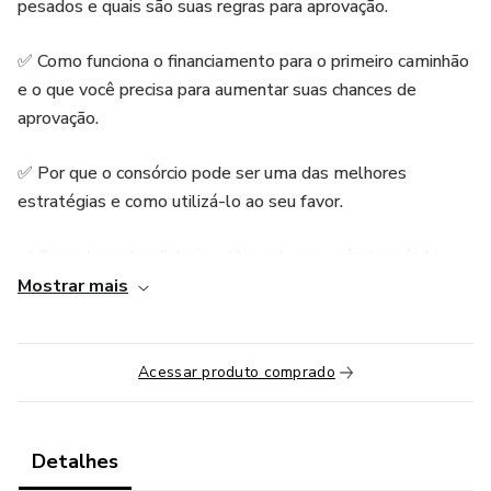
pesados e quais são suas regras para aprovação.
✅ Como funciona o financiamento para o primeiro caminhão
e o que você precisa para aumentar suas chances de
aprovação.
✅ Por que o consórcio pode ser uma das melhores
estratégias e como utilizá-lo ao seu favor.
✅ Como levantar dinheiro utilizando seu próprio veículo
para dar entrada em um caminhão novo.
Mostrar mais
✅ Os golpes mais comuns no mercado e como se proteger
para não cair em armadilhas.
Acessar produto comprado
Do Zero ao Primeiro Caminhão – O Guia Completo para
Comprar Seu Caminhão Financiado
Detalhes