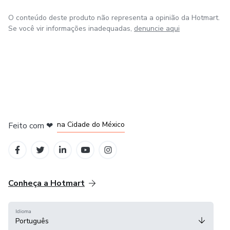
O conteúdo deste produto não representa a opinião da Hotmart.
Se você vir informações inadequadas,
denuncie aqui
em Bogotá
em Amsterdam
em Madrid
na Cidade do México
Feito com
❤
em Belo Horizonte
Conheça a Hotmart
Idioma
Português