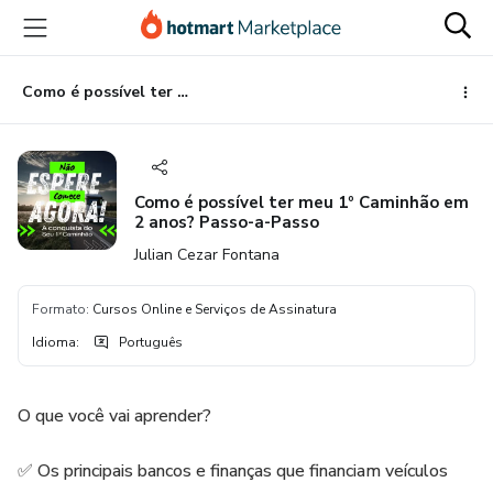
Ir
Ir
Ir
para
para
para
o
o
o
conteúdo
pagamento
rodapé
Como é possível ter meu 1º Caminhão em 2 anos? Passo-a-Passo
principal
Como é possível ter meu 1º Caminhão em
2 anos? Passo-a-Passo
Julian Cezar Fontana
Formato
:
Cursos Online e Serviços de Assinatura
Idioma
:
Português
O que você vai aprender?
✅ Os principais bancos e finanças que financiam veículos