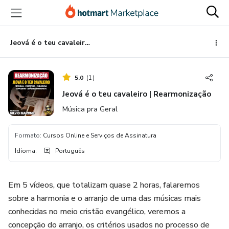
Ir
Ir
Ir
para
para
para
o
o
o
conteúdo
pagamento
rodapé
Jeová é o teu cavaleiro | Rearmonização
principal
5.0
(
1
)
Jeová é o teu cavaleiro | Rearmonização
Música pra Geral
Formato
:
Cursos Online e Serviços de Assinatura
Idioma
:
Português
Em 5 vídeos, que totalizam quase 2 horas, falaremos
sobre a harmonia e o arranjo de uma das músicas mais
conhecidas no meio cristão evangélico, veremos a
concepção do arranjo, os critérios usados no processo de