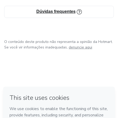
Dúvidas frequentes
O conteúdo deste produto não representa a opinião da Hotmart.
Se você vir informações inadequadas,
denuncie aqui
em Amsterdam
em Madrid
em Bogotá
Feito com
❤
em Belo Horizonte
na Cidade do México