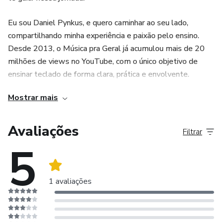
Eu sou Daniel Pynkus, e quero caminhar ao seu lado,
compartilhando minha experiência e paixão pelo ensino.
Desde 2013, o Música pra Geral já acumulou mais de 20
milhões de views no YouTube, com o único objetivo de
ensinar teclado de forma clara, prática e envolvente.
Queremos ajudar tanto quem deseja aprender do zero
Mostrar mais
quanto aqueles que querem melhorar suas técnicas,
levando a sua musicalidade ao próximo nível.
Avaliações
Filtrar
Explore nossos vídeos, conheça nossos cursos e juntos
5
vamos transformar o seu sonho de tocar teclado em
realidade!
1 avaliações
Redes Sociais: @musicaprageral
E-mail: musicaprageral@gmail.com