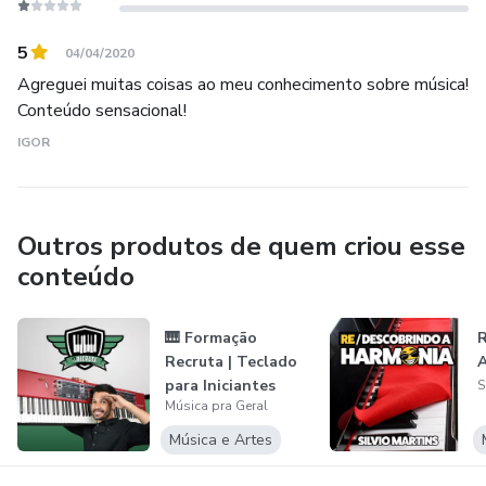
Whatsapp: +55 21 98090 1418
5
04/04/2020
Agreguei muitas coisas ao meu conhecimento sobre música!
Conteúdo sensacional!
IGOR
Outros produtos de quem criou esse
conteúdo
🎹 Formação
Recruta | Teclado
para Iniciantes
S
Música pra Geral
Música e Artes