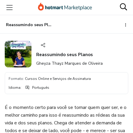
Ir
Ir
Ir
para
para
para
o
o
o
conteúdo
pagamento
rodapé
Reassumindo seus Planos
principal
Reassumindo seus Planos
Gheyza Thayz Marques de Oliveira
Formato
:
Cursos Online e Serviços de Assinatura
Idioma
:
Português
É o momento certo para você se tornar quem quer ser, e o
melhor caminho para isso é reassumindo as rédeas da sua
vida e dos seus planos. Chega de atender a demanda de
todos e se deixar de lado, você pode - e merece - ser sua