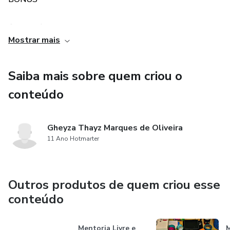
Acesso de um ano ao programa.
Mostrar mais
Grupo exclusivo e fechado no Telegram
Saiba mais sobre quem criou o
Meditação exclusiva
conteúdo
Exercício de escrita intuitiva
Gheyza Thayz Marques de Oliveira
My Life Planner Livre e Organizada
11 Ano Hotmarter
Lives trimestrais de acompanhamento
Outros produtos de quem criou esse
conteúdo
Mentoria Livre e
M