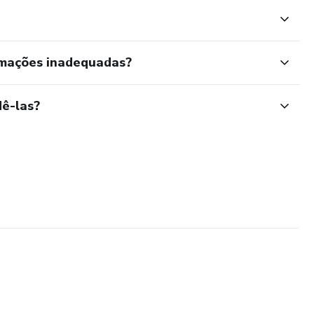
rmações inadequadas?
ê-las?