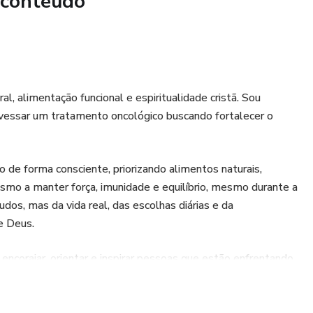
 conteúdo
.
 acompanhamento médico, mas complementa o cuidado com
e amor à vida.
ncer, conhece alguém que está passando por isso, ou deseja
al, alimentação funcional e espiritualidade cristã. Sou
lecer o corpo e o espírito em tempos difíceis — este livro
travessar um tratamento oncológico buscando fortalecer o
o de forma consciente, priorizando alimentos naturais,
ismo a manter força, imunidade e equilíbrio, mesmo durante a
dos, mas da vida real, das escolhas diárias e da
e Deus.
ncorajar, orientar e inspirar pessoas que estão enfrentando
ade, prevenção e qualidade de vida. Meu trabalho une
la vida.