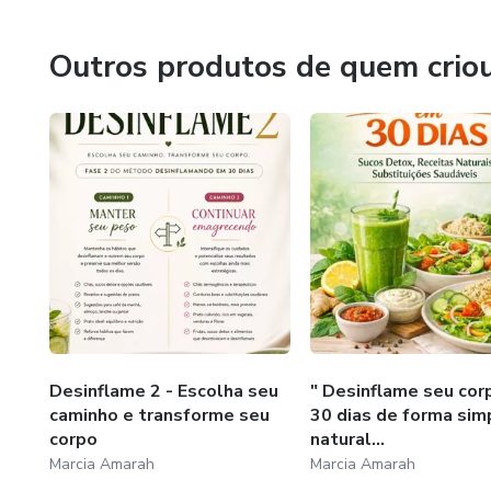
Acredito que pequenas decisões diárias têm o poder de t
não apenas conteúdo, mas esperança, direção e ferramenta
Outros produtos de quem crio
Desinflame 2 - Escolha seu
" Desinflame seu co
caminho e transforme seu
30 dias de forma sim
corpo
natural...
Marcia Amarah
Marcia Amarah