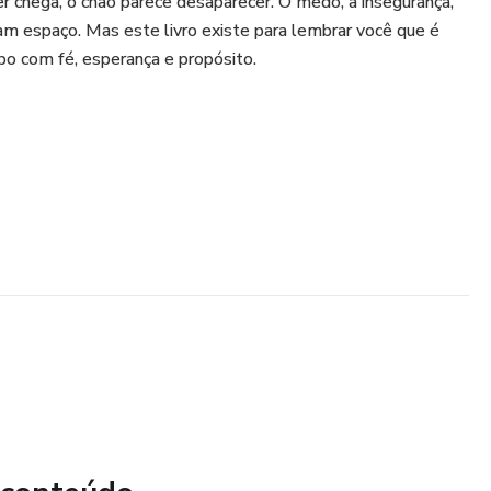
r chega, o chão parece desaparecer. O medo, a insegurança,
am espaço. Mas este livro existe para lembrar você que é
po com fé, esperança e propósito.
cessíveis, sobre o enfrentamento emocional e espiritual do
fortalecer o corpo, a mente e o coração durante o tratamento
scolhas de vida, alimentação, disciplina e autocuidado.
tico, com alimentos que não podem faltar em todas as
es de cardápio simples e funcional.
mento para quem não quer apenas sobreviver — mas viver