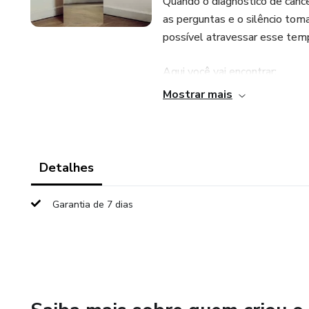
Quando o diagnóstico de cânce
as perguntas e o silêncio tom
possível atravessar esse tem
Aqui você vai encontrar:
Mostrar mais
✔️ Reflexões profundas, mas a
diagnóstico.
✔️ Orientações práticas para 
Detalhes
e na fase de remissão.
Garantia de 7 dias
✔️ Um olhar consciente sobre e
✔️ Um Guia Alimentar Terapêu
fases do tratamento e sugestõ
✔️ Uma mensagem de encoraja