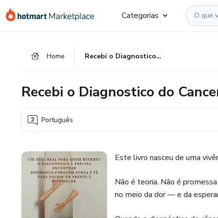
Ir
Ir
Ir
Categorias
para
para
para
o
o
o
conteúdo
pagamento
rodapé
Home
Recebi o Diagnostico do Cancer e Venci
principal
Recebi o Diagnostico do Cance
Português
Este livro nasceu de uma vivên
Não é teoria. Não é promessa 
no meio da dor — e da espera