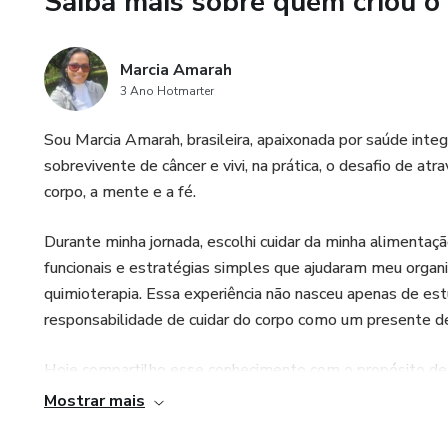
Saiba mais sobre quem criou o
com dignidade, fé e esperança
Este material não substitui
Marcia Amarah
consciência, responsabilidade 
3 Ano Hotmarter
Se você está enfrentando o câ
Sou Marcia Amarah, brasileira, apaixonada por saúde integr
compreender melhor como forta
sobrevivente de câncer e vivi, na prática, o desafio de a
é para você.
corpo, a mente e a fé.
Durante minha jornada, escolhi cuidar da minha alimentaçã
funcionais e estratégias simples que ajudaram meu organ
quimioterapia. Essa experiência não nasceu apenas de estu
responsabilidade de cuidar do corpo como um presente d
Hoje compartilho esse conhecimento com o propósito de e
desafios de saúde ou que desejam viver com mais vitalid
Mostrar mais
informação prática, espiritualidade, simplicidade e amor pe