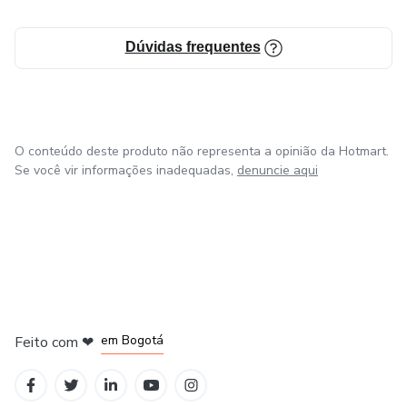
Dúvidas frequentes
O conteúdo deste produto não representa a opinião da Hotmart.
Se você vir informações inadequadas,
denuncie aqui
em Amsterdam
em Madrid
em Bogotá
Feito com
❤
em Belo Horizonte
na Cidade do México