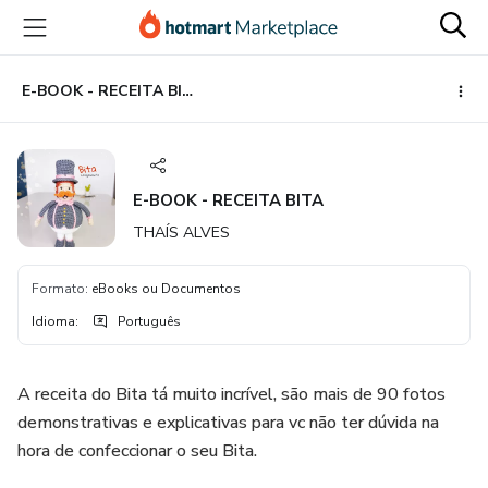
Ir
Ir
Ir
para
para
para
o
o
o
conteúdo
pagamento
rodapé
E-BOOK - RECEITA BITA
principal
E-BOOK - RECEITA BITA
THAÍS ALVES
Formato
:
eBooks ou Documentos
Idioma
:
Português
A receita do Bita tá muito incrível, são mais de 90 fotos
demonstrativas e explicativas para vc não ter dúvida na
hora de confeccionar o seu Bita.