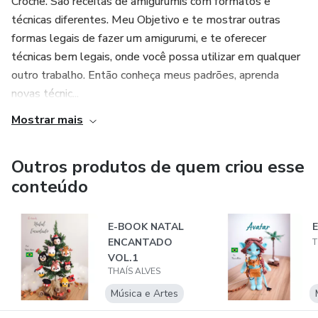
Crochê. São receitas de amigurumis com formatos e
técnicas diferentes. Meu Objetivo e te mostrar outras
formas legais de fazer um amigurumi, e te oferecer
técnicas bem legais, onde você possa utilizar em qualquer
outro trabalho. Então conheça meus padrões, aprenda
novas técnic...
Mostrar mais
Outros produtos de quem criou esse
conteúdo
E-BOOK NATAL
ENCANTADO
T
VOL.1
THAÍS ALVES
Música e Artes