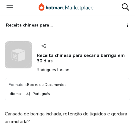
Ir
Ir
Ir
para
para
para
o
o
o
conteúdo
pagamento
rodapé
Receita chinesa para secar a barriga em 30 dias
principal
Receita chinesa para secar a barriga em
30 dias
Rodrigues larson
Formato
:
eBooks ou Documentos
Idioma
:
Português
Cansada de barriga inchada, retenção de líquidos e gordura
acumulada?