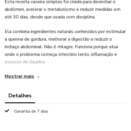
Esta receita caseira simples foi criada para desinchar o
abdómen, acelerar o metabolismo e reduzir medidas em
até 30 dias, desde que usada com disciplina.
Ela combina ingredientes naturais conhecidos por estimular
a queima de gordura, melhorar a digestão e reduzir o
inchaço abdominal. Não é milagre. Funciona porque atua
onde o problema começa: intestino lento, inflamação e
excesso de líquidos.
Mostrar mais
👉 Resultados reais exigem consistência.
👉 Se continuar a comer mal, não vai funcionar.
Detalhes
👉 Se seguir corretamente, o corpo responde.
Garantia de 7 dias
Ideal para mulheres que querem: