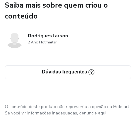
Saiba mais sobre quem criou o
Barriga mais seca
conteúdo
Menos inchaço
Sensação de leveza
Rodrigues larson
2 Ano Hotmarter
Apoio natural ao emagrecimento
Não substitui alimentação equilibrada nem exercício.
Dúvidas frequentes
É um atalho inteligente, não mágica.
Se quer enganar-se, ignore.
O conteúdo deste produto não representa a opinião da Hotmart.
Se quer resultados, use corretamente.
Se você vir informações inadequadas,
denuncie aqui