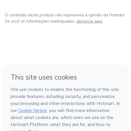
O conteúdo deste produto não representa a opinião da Hotmart.
Se você vir informações inadequadas,
denuncie aqui
em Madrid
em Amsterdam
Feito com
❤
em Belo Horizonte
na Cidade do México
em Bogotá
Conheça a Hotmart
Idioma
Português