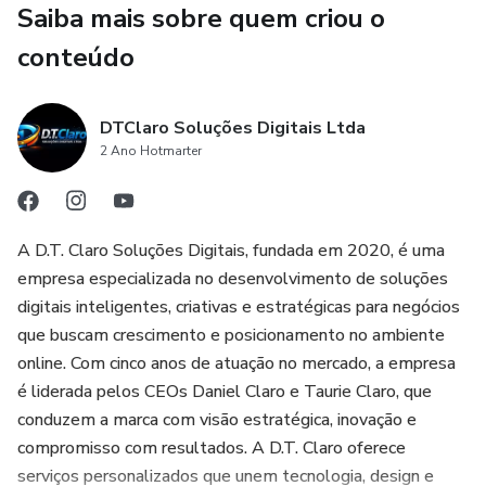
Saiba mais sobre quem criou o
visual natural e harmonioso, valorizando o estilo infantil e
sofisticado da boneca. A Zozo veste um conjunto
conteúdo
encantador composto por casaquinho com capuz ricamente
detalhado, com bordados delicados que agregam
DTClaro Soluções Digitais Ltda
exclusividade e elegância, além de uma calça confortável
2 Ano Hotmarter
com estampa suave e meias que completam o visual com
um toque aconchegante e cheio de estilo.
O enchimento é feito com fibra siliconada premium,
A D.T. Claro Soluções Digitais, fundada em 2020, é uma
proporcionando maciez, sustentação e formato
empresa especializada no desenvolvimento de soluções
estruturado, permitindo que a boneca mantenha sua
digitais inteligentes, criativas e estratégicas para negócios
postura e beleza ao longo do tempo. Cada ponto é
que buscam crescimento e posicionamento no ambiente
produzido manualmente, tornando cada Zozo uma peça
online. Com cinco anos de atuação no mercado, a empresa
exclusiva, com características únicas que valorizam ainda
é liderada pelos CEOs Daniel Claro e Taurie Claro, que
mais o trabalho artesanal.
conduzem a marca com visão estratégica, inovação e
compromisso com resultados. A D.T. Claro oferece
✨ Receita em PDF – Boneca Realista em Amigurumi Zozo
serviços personalizados que unem tecnologia, design e