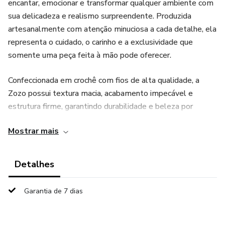
encantar, emocionar e transformar qualquer ambiente com
sua delicadeza e realismo surpreendente. Produzida
artesanalmente com atenção minuciosa a cada detalhe, ela
representa o cuidado, o carinho e a exclusividade que
somente uma peça feita à mão pode oferecer.
Confeccionada em crochê com fios de alta qualidade, a
Zozo possui textura macia, acabamento impecável e
estrutura firme, garantindo durabilidade e beleza por
muitos anos. Seu rostinho foi cuidadosamente modelado
Mostrar mais
para transmitir uma expressão doce e delicada, com
bochechas levemente coradas, olhar expressivo e boquinha
em formato de biquinho, que traz ainda mais charme e
Detalhes
personalidade à peça. Seus cílios sutis e os traços suaves
do rosto proporcionam um efeito extremamente realista,
Garantia de 7 dias
tornando a Zozo uma boneca encantadora e única.
Seu cabelo delicadamente trabalhado complementa o