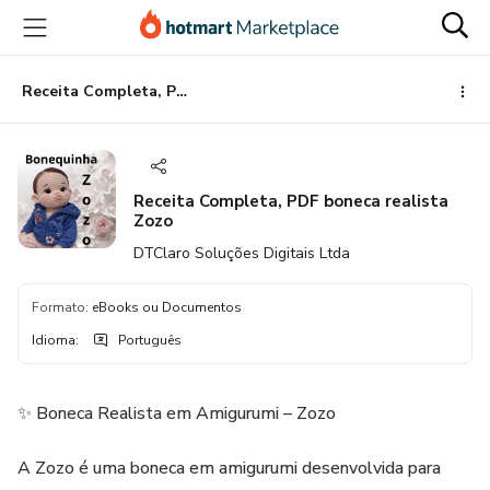
Ir
Ir
Ir
para
para
para
o
o
o
conteúdo
pagamento
rodapé
Receita Completa, PDF boneca realista Zozo
principal
Receita Completa, PDF boneca realista
Zozo
DTClaro Soluções Digitais Ltda
Formato
:
eBooks ou Documentos
Idioma
:
Português
✨ Boneca Realista em Amigurumi – Zozo
A Zozo é uma boneca em amigurumi desenvolvida para