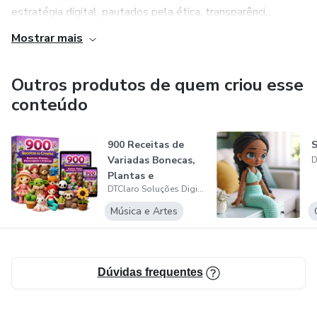
estratégia digital, pautados pela ética, transparênci...
Apresentamos a encantadora Receita da Boneca Realista
Mostrar mais
Zozo, um projeto desenvolvido especialmente para
artesãs que desejam elevar o nível dos seus amigurumis e
criar peças sofisticadas, delicadas e extremamente
Outros produtos de quem criou esse
valorizadas no mercado artesanal
conteúdo
900 Receitas de
S
Variadas Bonecas,
Plantas e
DTClaro Soluções Digitais Ltda
Personagens
Música e Artes
Dúvidas frequentes