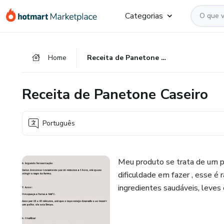
Ir
Ir
Ir
Categorias
para
para
para
o
o
o
conteúdo
pagamento
rodapé
Home
Receita de Panetone Caseiro
principal
Receita de Panetone Caseiro
Português
Meu produto se trata de um 
dificuldade em fazer , esse é 
ingredientes saudáveis, leves 