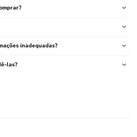
comprar?
rmações inadequadas?
ê-las?