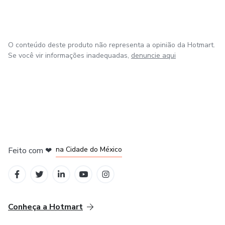
com participação em grupo de mentoria e eventos para
aprimora meu aprendizado, e assim ter condições
financeiras e um bom desempenho no mercado digital.
O conteúdo deste produto não representa a opinião da Hotmart.
Se você vir informações inadequadas,
denuncie aqui
em Bogotá
em Amsterdam
em Madrid
na Cidade do México
Feito com
❤
em Belo Horizonte
Conheça a Hotmart