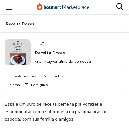
Ir
Ir
Ir
para
para
para
o
o
o
conteúdo
pagamento
rodapé
Receita Doces
principal
Receita Doces
vitor klayver almeida de sousa
Formato
:
eBooks ou Documentos
Idioma
:
Português
Essa e um livro de receita perfeita pra vc fazer e
esperimentar como sobremesa ou pra uma ocasião
especial com sua familia e amigos