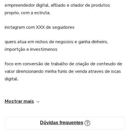
empreendedor digital, afiliado e criador de produtos
proprio, com a estruta.
instagram com XXX de seguidores
quero atua em nichos de negocios e ganha dinheiro,
importção e investimenos
foco em conversão de trabalho de criação de conteudo de
valor direncionando minha funis de venda atraves de iscas
digital.
foco em capturas de leads e engajamento
Mostrar mais
montei minha propria estrutura pelo treinamento formada
de negocios online, aprendi o trafego pago com fulano de
tal,
Dúvidas frequentes