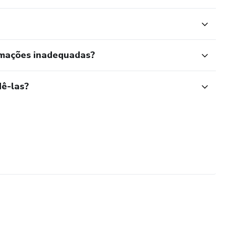
rmações inadequadas?
ê-las?