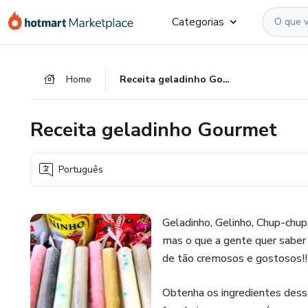
Ir
Ir
Ir
Categorias
para
para
para
o
o
o
conteúdo
pagamento
rodapé
Home
Receita geladinho Gourmet
principal
Receita geladinho Gourmet
Português
Geladinho, Gelinho, Chup-chup
mas o que a gente quer saber 
de tão cremosos e gostosos!!
Obtenha os ingredientes dessa 