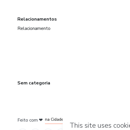
Relacionamentos
Relacionamento
Sem categoria
em Bogotá
em Amsterdam
em Madrid
na Cidade do México
Feito com
❤
em Belo Horizonte