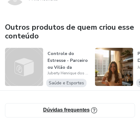
Outros produtos de quem criou esse
conteúdo
Controle do
P
Estresse - Parceiro
D
ou Vilão da
Juberty Henrique dos Santos Mesquita
Candidíase?
Saúde e Esportes
Dúvidas frequentes