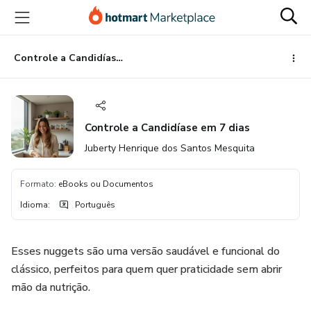
Ir
Ir
Ir
para
para
para
o
o
o
conteúdo
pagamento
rodapé
Controle a Candidíase em 7 dias
principal
Controle a Candidíase em 7 dias
Juberty Henrique dos Santos Mesquita
Formato
:
eBooks ou Documentos
Idioma
:
Português
Esses nuggets são uma versão saudável e funcional do
clássico, perfeitos para quem quer praticidade sem abrir
mão da nutrição.