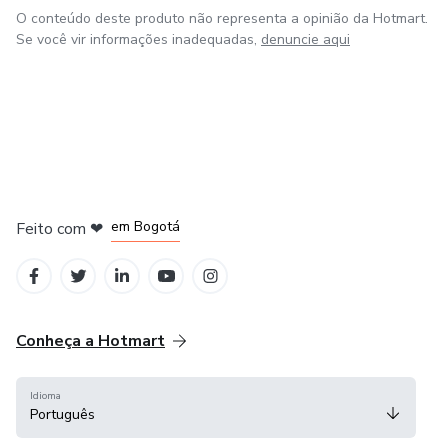
O conteúdo deste produto não representa a opinião da Hotmart.
Se você vir informações inadequadas,
denuncie aqui
em Amsterdam
em Madrid
em Bogotá
Feito com
❤
em Belo Horizonte
na Cidade do México
Conheça a Hotmart
Idioma
Português