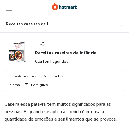
Ir
Ir
Ir
para
para
para
o
o
o
conteúdo
pagamento
rodapé
Receitas caseiras da infância
principal
Receitas caseiras da infância
CleiTon Fagundes
Formato
:
eBooks ou Documentos
Idioma
:
Português
Caseira essa palavra tem muitos significados para as
pessoas. E, quando se aplica à comida é intensa a
quantidade de emoções e sentimentos que se provoca.