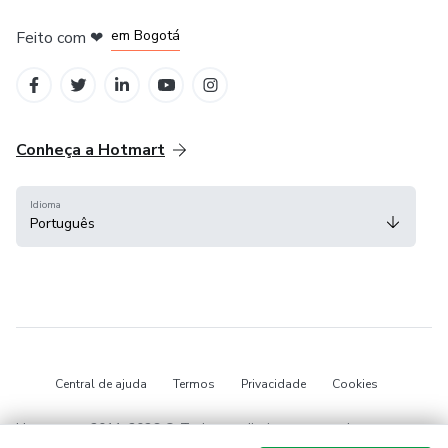
em Amsterdam
em Madrid
em Bogotá
Feito com
❤
em Belo Horizonte
na Cidade do México
Conheça a Hotmart
Idioma
Português
Central de ajuda
Termos
Privacidade
Cookies
Hotmart — 2011-2026 © Todos os direitos reservados.