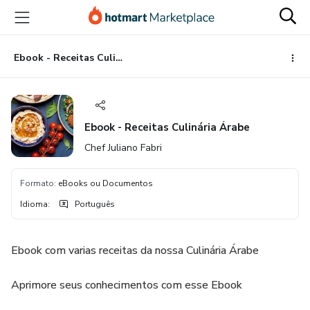
Ir
Ir
Ir
para
para
para
o
o
o
conteúdo
pagamento
rodapé
Ebook - Receitas Culinária Árabe
principal
Ebook - Receitas Culinária Árabe
Chef Juliano Fabri
Formato
:
eBooks ou Documentos
Idioma
:
Português
Ebook com varias receitas da nossa Culinária Árabe
Aprimore seus conhecimentos com esse Ebook