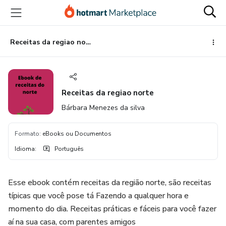
Ir
Ir
Ir
para
para
para
o
o
o
conteúdo
pagamento
rodapé
Receitas da regiao norte
principal
Receitas da regiao norte
Bárbara Menezes da silva
Formato
:
eBooks ou Documentos
Idioma
:
Português
Esse ebook contém receitas da região norte, são receitas
típicas que você pose tá Fazendo a qualquer hora e
momento do dia. Receitas práticas e fáceis para você fazer
aí na sua casa, com parentes amigos