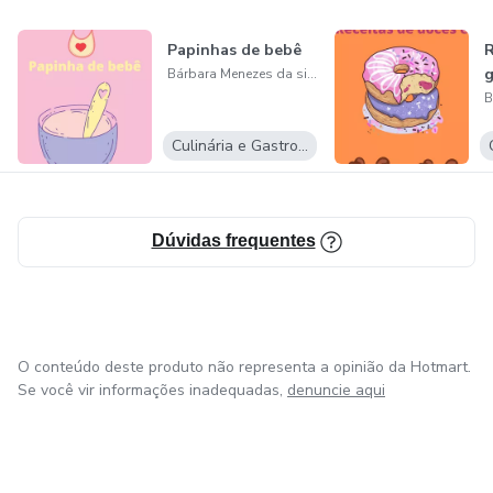
Papinhas de bebê
R
g
Bárbara Menezes da silva
Culinária e Gastronomia
Dúvidas frequentes
O conteúdo deste produto não representa a opinião da Hotmart.
Se você vir informações inadequadas,
denuncie aqui