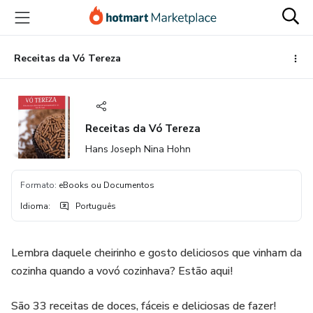
Ir
Ir
Ir
para
para
para
o
o
o
conteúdo
pagamento
rodapé
Receitas da Vó Tereza
principal
Receitas da Vó Tereza
Hans Joseph Nina Hohn
Formato
:
eBooks ou Documentos
Idioma
:
Português
Lembra daquele cheirinho e gosto deliciosos que vinham da
cozinha quando a vovó cozinhava? Estão aqui!
São 33 receitas de doces, fáceis e deliciosas de fazer!