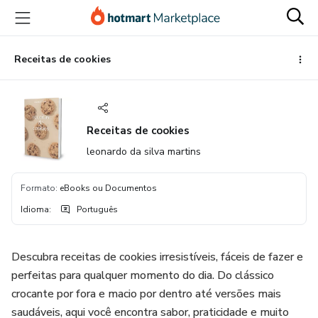
Ir
Ir
Ir
para
para
para
o
o
o
conteúdo
pagamento
rodapé
Receitas de cookies
principal
Receitas de cookies
leonardo da silva martins
Formato
:
eBooks ou Documentos
Idioma
:
Português
Descubra receitas de cookies irresistíveis, fáceis de fazer e
perfeitas para qualquer momento do dia. Do clássico
crocante por fora e macio por dentro até versões mais
saudáveis, aqui você encontra sabor, praticidade e muito