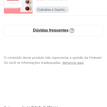
Culinária e Gastronomia
Dúvidas frequentes
O conteúdo deste produto não representa a opinião da Hotmart.
Se você vir informações inadequadas,
denuncie aqui
em Bogotá
em Amsterdam
em Madrid