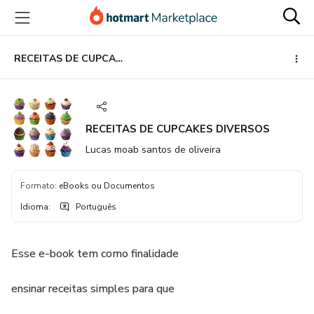
Ir
Ir
Ir
para
para
para
o
o
o
conteúdo
pagamento
rodapé
RECEITAS DE CUPCAKES DIVERSOS
principal
RECEITAS DE CUPCAKES DIVERSOS
Lucas moab santos de oliveira
Formato
:
eBooks ou Documentos
Idioma
:
Português
Esse e-book tem como finalidade
ensinar receitas simples para que