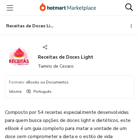
Ir
Ir
Ir
para
para
para
o
o
o
conteúdo
pagamento
rodapé
Receitas de Doces Light
principal
Receitas de Doces Light
Tamiris de Cezaro
Formato
:
eBooks ou Documentos
Idioma
:
Português
Composto por 54 receitas especialmente desenvolvidas
para quem busca opções de doces light e dietéticos, este
eBook é um guia completo para matar a vontade de um
doce sem comprometer a dieta e o estilo de vida