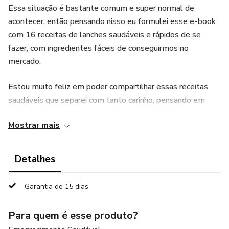
Essa situação é bastante comum e super normal de
acontecer, então pensando nisso eu formulei esse e-book
com 16 receitas de lanches saudáveis e rápidos de se
fazer, com ingredientes fáceis de conseguirmos no
mercado.
Estou muito feliz em poder compartilhar essas receitas
saudáveis que separei com tanto carinho, pensando em
ajudar vocês a conseguirem variar os lanchinhos da manhã
Mostrar mais
ou da tarde, até mesmo substituir uma refeição naquele
dia mais corrido.
Detalhes
Não deixe de adquirir! Aproveite e bom apetite!
Garantia de 15 dias
Para quem é esse produto?