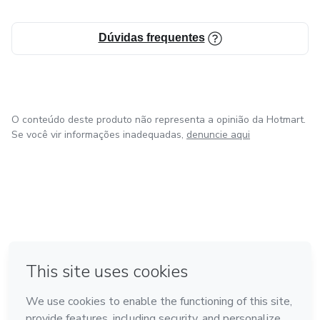
Dúvidas frequentes
O conteúdo deste produto não representa a opinião da Hotmart.
Se você vir informações inadequadas,
denuncie aqui
em Amsterdam
em Madrid
em Bogotá
Feito com
❤
em Belo Horizonte
na Cidade do México