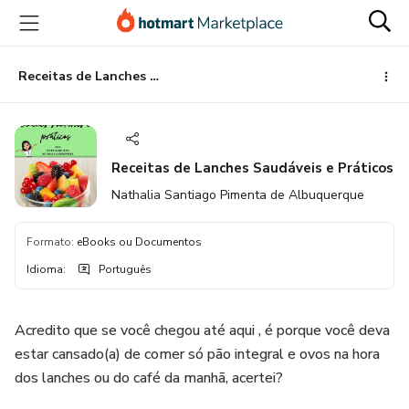
Ir
Ir
Ir
para
para
para
o
o
o
conteúdo
pagamento
rodapé
Receitas de Lanches Saudáveis e Práticos
principal
Receitas de Lanches Saudáveis e Práticos
Nathalia Santiago Pimenta de Albuquerque
Formato
:
eBooks ou Documentos
Idioma
:
Português
Acredito que se você chegou até aqui , é porque você deva
estar cansado(a) de comer só pão integral e ovos na hora
dos lanches ou do café da manhã, acertei?