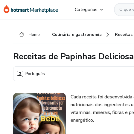
Ir
Ir
Ir
Categorias
para
para
para
o
o
o
conteúdo
pagamento
rodapé
Home
Culinária e gastronomia
Receitas
principal
Receitas de Papinhas Deliciosa
Português
Cada receita foi desenvolvida
nutricionais dos ingredientes 
vitaminas, minerais, fibras e 
energético.