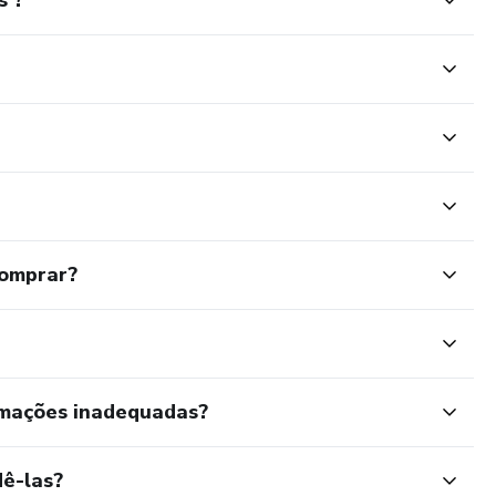
comprar?
rmações inadequadas?
ê-las?