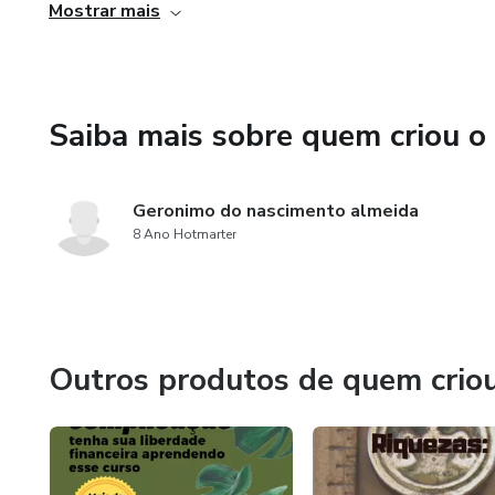
Mostrar mais
Só pegar e replicar
Saiba mais sobre quem criou o
Geronimo do nascimento almeida
8 Ano Hotmarter
Outros produtos de quem crio