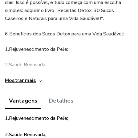
dias. Isso é possível, e tudo começa com uma escolha
simples: adquirir o livro "Receitas Detox: 30 Sucos
Caseiros e Naturais para uma Vida Saudável!".
6 Benefícios dos Sucos Detox para uma Vida Saudável:
1.Rejuvenescimento da Pele;
2.Saúde Renovada;
3.Desintoxicação Profunda;
Mostrar mais
4.Vida Saudável;
Vantagens
Detalhes
5.Perda de Peso Natural;
1.Rejuvenescimento da Pele;
6.Sabor e Nutrição.
2.Saúde Renovada;