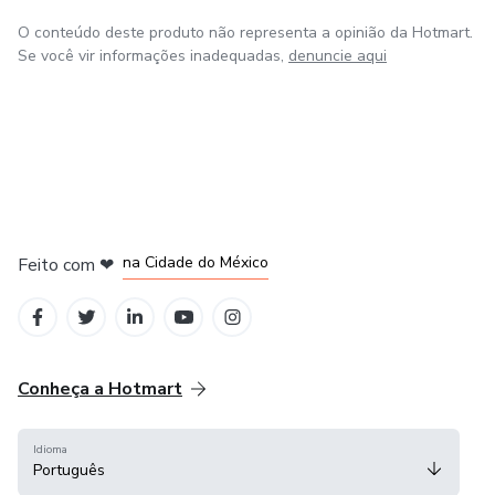
O conteúdo deste produto não representa a opinião da Hotmart.
Se você vir informações inadequadas,
denuncie aqui
em Bogotá
em Amsterdam
em Madrid
na Cidade do México
Feito com
❤
em Belo Horizonte
Conheça a Hotmart
Idioma
Português