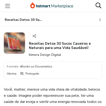
Ir
Ir
Ir
para
para
para
o
o
o
conteúdo
pagamento
rodapé
Receitas Detox 30 Sucos Caseiros e Naturais para uma Vida Saudável!
principal
Receitas Detox 30 Sucos Caseiros e
Naturais para uma Vida Saudável!
Kimera Design Digital
Formato
:
eBooks ou Documentos
Idioma
:
Português
Você, mulher, merece uma vida cheia de vitalidade, beleza
e saúde. Imagine poder rejuvenescer sua pele, ter uma
saúde de dar inveja e sentir uma energia renovada todos os