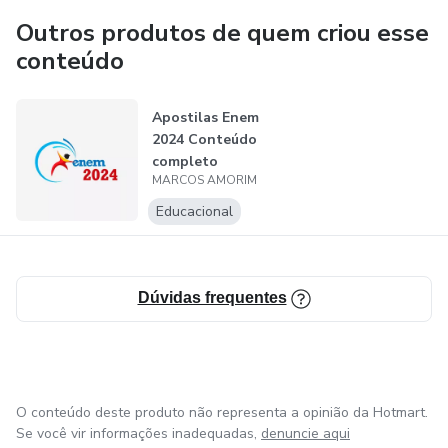
objetivo!
Outros produtos de quem criou esse
conteúdo
O céu é o limite!
Posso todas as coisas naquele que me fortalece! Com
Apostilas Enem
2024 Conteúdo
Deus no comando sempre!
completo
MARCOS AMORIM
Educacional
Dúvidas frequentes
O conteúdo deste produto não representa a opinião da Hotmart.
Se você vir informações inadequadas,
denuncie aqui