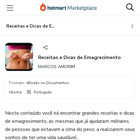
Ir
Ir
Ir
para
para
para
o
o
o
conteúdo
pagamento
rodapé
Receitas e Dicas de Emagrecimento
principal
Receitas e Dicas de Emagrecimento
MARCOS AMORIM
Formato
:
eBooks ou Documentos
Idioma
:
Português
Neste conteúdo você irá encontrar grandes receitas e dicas
de emagrecimento, as mesmas que já ajudaram milhares
de pessoas que estavam a cima do peso, a realizarem seus
sonhos de ter uma vida saudável.