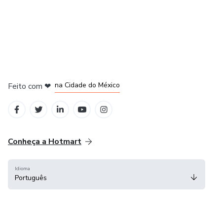
em Bogotá
em Amsterdam
em Madrid
na Cidade do México
Feito com
❤
em Belo Horizonte
Conheça a Hotmart
Idioma
Português