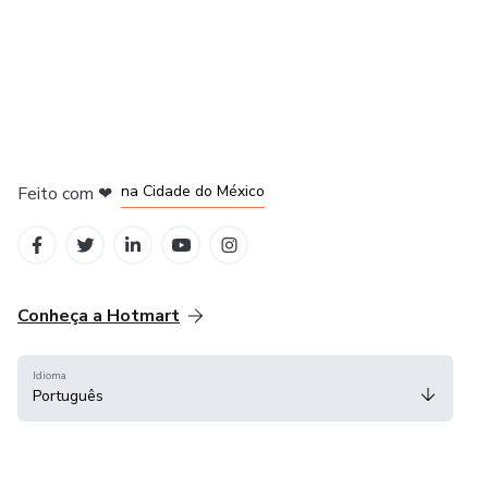
em Bogotá
em Amsterdam
em Madrid
na Cidade do México
Feito com
❤
em Belo Horizonte
Conheça a Hotmart
Idioma
Português