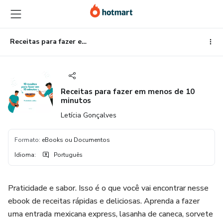
Ir
Ir
Ir
para
para
para
o
o
o
conteúdo
pagamento
rodapé
Receitas para fazer em menos de 10 minutos
principal
Receitas para fazer em menos de 10
minutos
Letícia Gonçalves
Formato
:
eBooks ou Documentos
Idioma
:
Português
Praticidade e sabor. Isso é o que você vai encontrar nesse
ebook de receitas rápidas e deliciosas. Aprenda a fazer
uma entrada mexicana express, lasanha de caneca, sorvete